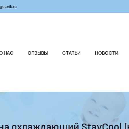
guznik.ru
О НАС
ОТЗЫВЫ
СТАТЬИ
НОВОСТИ
ина охлаждающий StayCool 