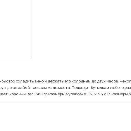
 быстро охладить вино и держать его холодным до двух часов. Чех
у, где он займёт совсем мало места. Подходит бутылкам любого ра
 красный Вес: 380 гр Размеры в упаковке: 16,1 х 3,5 х 13 Размеры без 