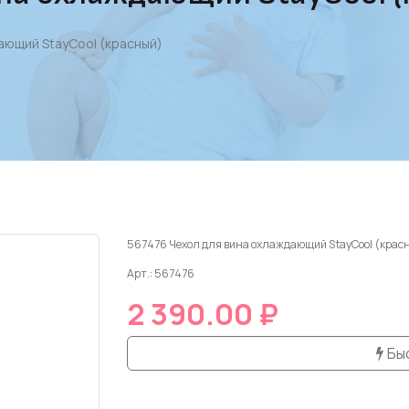
ающий StayCool (красный)
567476 Чехол для вина охлаждающий StayCool (крас
Арт.: 567476
2 390.00 ₽
Бы