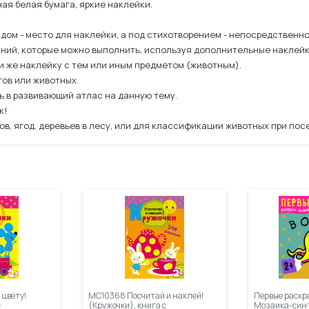
ная белая бумага, яркие наклейки.
дом - место для наклейки, а под стихотворением - непосредственно
аний, которые можно выполнить, используя дополнительные наклейк
и же наклейку с тем или иным предметом (животным).
тов или животных.
ь в развивающий атлас на данную тему.
к!
в, ягод, деревьев в лесу, или для классификации животных при пос
 цвету!
МС10368 Посчитай и наклей!
Первые раскр
с
(Кружочки), книга с
Мозаика-синт