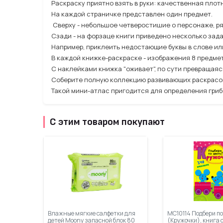
Раскраску приятно взять в руки: качественная плот
На каждой страничке представлен один предмет.
Сверху - небольшое четверостишие о персонаже, ря
Сзади - на форзаце книги приведено несколько зад
Например, приклеить недостающие буквы в слове ил
В каждой книжке-раскраске - изображения 8 предме
С наклейками книжка "оживает", по сути превращаяс
Соберите полную коллекцию развивающих раскрасо
Такой мини-атлас пригодится для определения грибо
С этим товаром покупают
Влажные мягкие салфетки для
МС10114 Подбери по
детей Moony запасной блок 80
(Кружочки), книга 