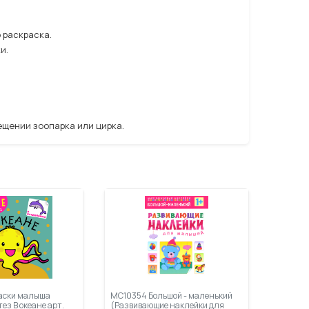
 раскраска.
и.
ещении зоопарка или цирка.
аски малыша
МС10354 Большой - маленький
ез В океане арт.
(Развивающие наклейки для