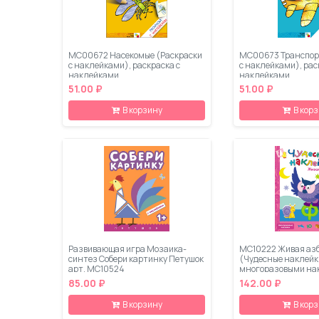
МС00672 Насекомые (Раскраски
МС00673 Транспор
с наклейками), раскраска с
с наклейками), рас
наклейками
наклейками
51.00 ₽
51.00 ₽
В корзину
В кор
Развивающая игра Мозаика-
МС10222 Живая аз
синтез Собери картинку Петушок
(Чудесные наклейки
арт. МС10524
многоразовыми на
85.00 ₽
142.00 ₽
В корзину
В кор