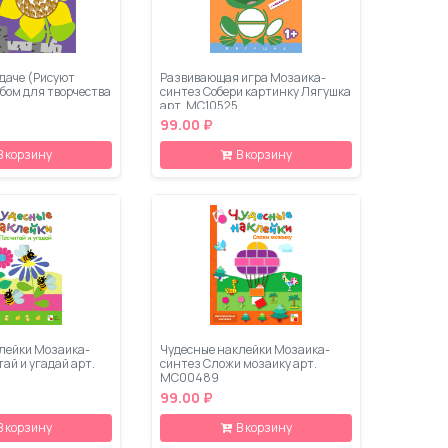
даче (Рисуют
Развивающая игра Мозаика-
бом для творчества
синтез Собери картинку Лягушка
арт. МС10525
99.00 ₽
В корзину
В корзину
лейки Мозаика-
Чудесные наклейки Мозаика-
ай и угадай арт.
синтез Сложи мозаику арт.
МС00489
99.00 ₽
В корзину
В корзину