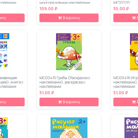
клейками
многоразовыми наклейками
МС10220
109.00 ₽
55.00 ₽
зину
В корзину
звивающие
МС00415 Грибы (Раскраски с
МС00416 Игру
шей), книга с
наклейками), раскраска с
наклейками),
клейками
наклейками
наклейками
51.00 ₽
51.00 ₽
зину
В корзину