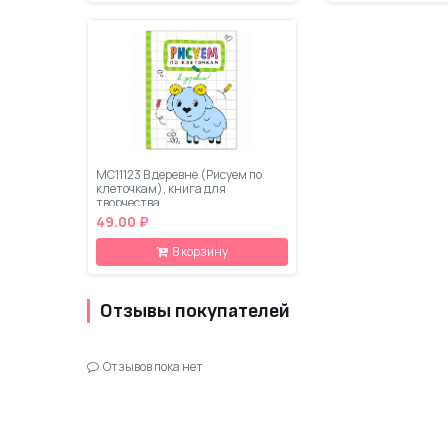
МС11123 В деревне (Рисуем по
клеточкам), книга для
творчества
49.00 ₽
В корзину
Отзывы покупателей
Отзывов пока нет