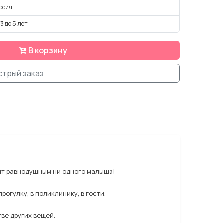
ссия
 3 до 5 лет
В корзину
стрый заказ
вят равнодушным ни одного малыша!
рогулку, в поликлинику, в гости.
ве других вещей.