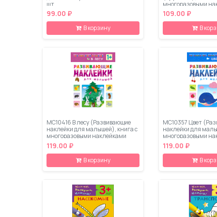
шт
многоразовыми на
99.00 ₽
109.00 ₽
В корзину
В кор
МС10416 В лесу (Развивающие
МС10357 Цвет (Ра
наклейки для малышей), книга с
наклейки для малы
многоразовыми наклейками
многоразовыми на
119.00 ₽
119.00 ₽
В корзину
В кор