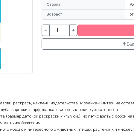
Страна
Ро
Возраст
от
−
+
Бы
зови, раскрась, наклей!" издательства "Мозаика-Синтез" не оста
ба, варежки, шарф, шапка, свитер, валенки, куртка, сапоги.
(размер детской раскраски -17*24 см.), их легко взять с собой на п
ичность изображения.
ого нового и интересного о животных, птицах, растениях и множест