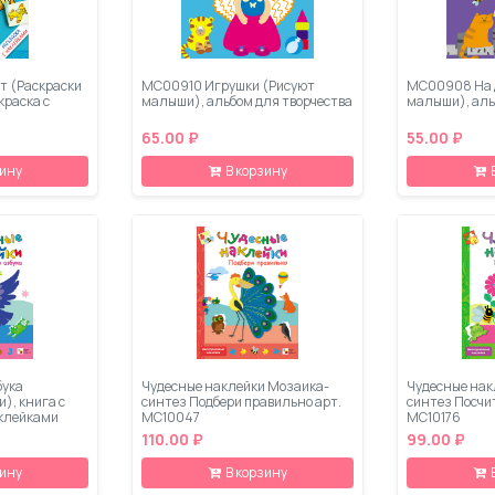
т (Раскраски
МС00910 Игрушки (Рисуют
МС00908 На 
краска с
малыши), альбом для творчества
малыши), аль
65.00 ₽
55.00 ₽
зину
В корзину
бука
Чудесные наклейки Мозаика-
Чудесные нак
), книга с
синтез Подбери правильно арт.
синтез Посчит
клейками
МС10047
МС10176
110.00 ₽
99.00 ₽
зину
В корзину