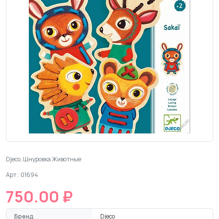
Djeco, Шнуровка Животные
Арт.: 01694
750.00 ₽
Бренд
Djeco