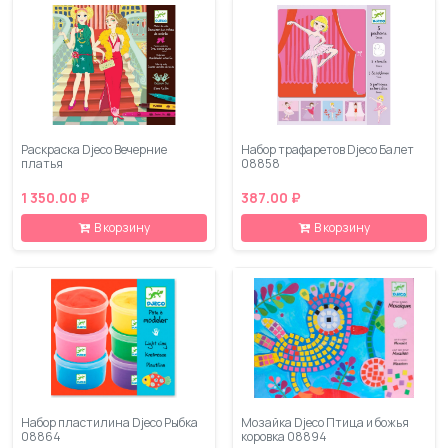
Раскраска Djeco Вечерние
Набор трафаретов Djeco Балет
платья
08858
1 350.00 ₽
387.00 ₽
В корзину
В корзину
Набор пластилина Djeco Рыбка
Мозайка Djeco Птица и божья
08864
коровка 08894