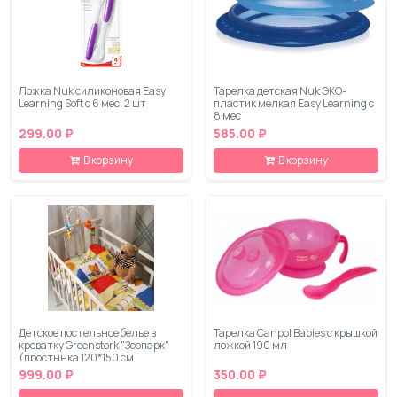
Ложка Nuk силиконовая Easy
Тарелка детская Nuk ЭКО-
Learning Soft с 6 мес. 2 шт
пластик мелкая Easy Learning с
8 мес
299.00 ₽
585.00 ₽
В корзину
В корзину
Детское постельное белье в
Тарелка Canpol Babies с крышкой
кроватку Greenstork "Зоопарк"
ложкой 190 мл
(простынка 120*150 см
пододеяльник 110*140 см
999.00 ₽
350.00 ₽
наволочка 40*60 см) 100%
хлопок-сатин