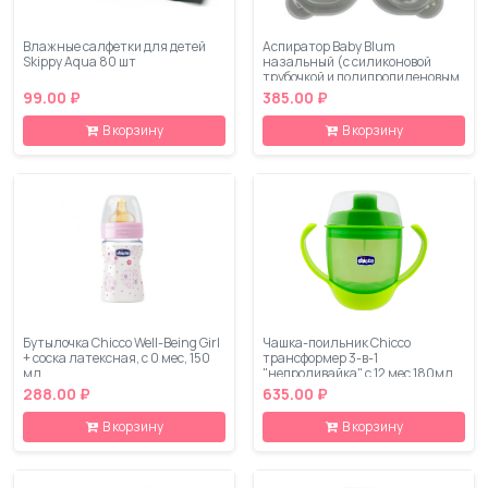
Влажные салфетки для детей
Аспиратор Baby Blum
Skippy Aqua 80 шт
назальный (с силиконовой
трубочкой и полипропиленовым
контейнером)
99.00 ₽
385.00 ₽
В корзину
В корзину
Бутылочка Chicco Well-Being Girl
Чашка-поильник Chicco
+ соска латексная, с 0 мес, 150
трансформер 3-в-1
мл
"непроливайка" с 12 мес 180мл.
288.00 ₽
635.00 ₽
В корзину
В корзину