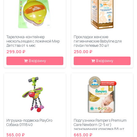
Тарелочка-контейнер
Прокладки женские
нескользящая с ложечкой Мир
гигиенические Babyline для
Детства от 4 мес
груди гелевые 30 шт
299.00 ₽
250.00 ₽
В корзину
В корзину
Игрушка-подвеска PlayGro
Подгузники Pampers Premium
Собака 0111840
Care Newborn (2-5 кг)
экономичная упаковка 88 шт
565.00 ₽
665.00 ₽