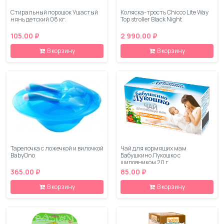
Стиральный порошок Ушастый
Коляска-трость Chicco Lite Way
нянь детский 08 кг.
Top stroller Black Night
105.00 ₽
2 990.00 ₽
В корзину
В корзину
Тарелочка с ложечкой и вилочкой
Чай для кормящих мам
BabyOno
Бабушкино Лукошко с
шиповником 20 г
365.00 ₽
85.00 ₽
В корзину
В корзину