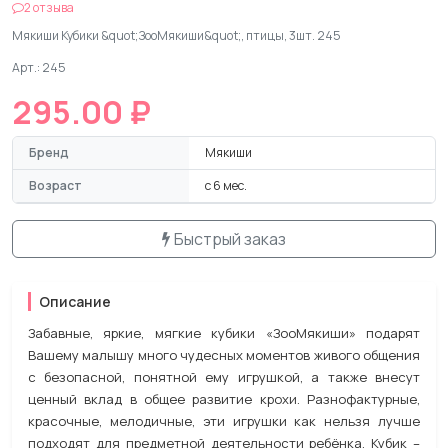
2 отзыва
Мякиши Кубики &quot;ЗооМякиши&quot;, птицы, 3шт. 245
Арт.: 245
295.00 ₽
Бренд
Мякиши
Возраст
с 6 мес.
Быстрый заказ
Описание
Забавные, яркие, мягкие кубики «ЗооМякиши» подарят
Вашему малышу много чудесных моментов живого общения
с безопасной, понятной ему игрушкой, а также внесут
ценный вклад в общее развитие крохи. Разнофактурные,
красочные, мелодичные, эти игрушки как нельзя лучше
подходят для предметной деятельности ребёнка. Кубик –