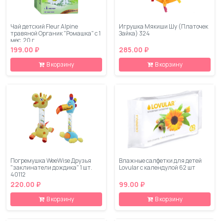
Чай детский Fleur Alpine
Игрушка Мякиши Шу (Платочек
травяной Органик "Ромашка" с 1
Зайка) 324
мес. 20 г
199.00 ₽
285.00 ₽
В корзину
В корзину
Погремушка WeeWise Друзья
Влажные салфетки для детей
"заклинатели дождика" 1 шт.
Lovular с календулой 62 шт
40112
220.00 ₽
99.00 ₽
В корзину
В корзину