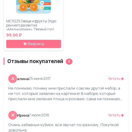
МС11225 Овощи и фрукты (Курс
раннего развития
«Малышарики». Первый год)
99.00 ₽
В корзину
Отзывы покупателей
2
А
алина
25 июня 2017
Читать
Не понимаю, почему мне прислали совсем другой набор, а
не тот, который заявлен на картинке! В наборе, который
прислали мне зеленая птица и розовая: сама не понимаю
кто это и о чем можно про них рассказать ребёнку... Хотела
набор, который представлен на картинке!!! Покупать
данный набор не рекомендую, т.к. могут прислать не то, что
И
Ирина
7 июля 2016
Читать
заказывали!
Очень забавные кубики, все звучат по-разному. Покупкой
довольна.