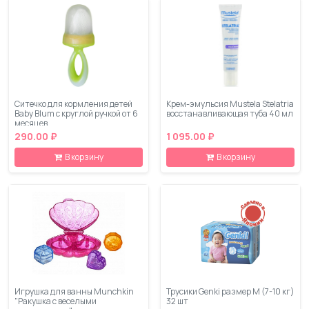
Ситечко для кормления детей
Крем-эмульсия Mustela Stelatria
Baby Blum с круглой ручкой от 6
восстанавливающая туба 40 мл
месяцев
290.00 ₽
1 095.00 ₽
В корзину
В корзину
Игрушка для ванны Munchkin
Трусики Genki размер M (7-10 кг)
"Ракушка с веселыми
32 шт