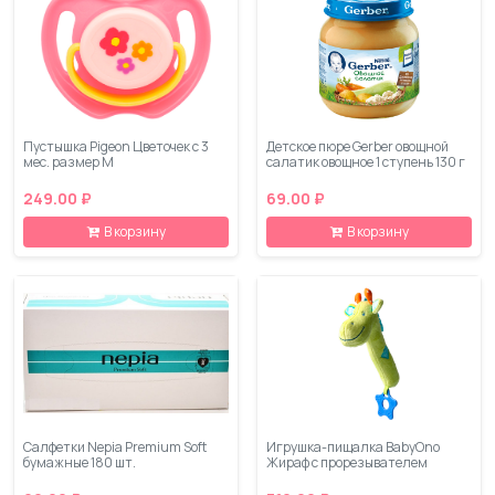
Пустышка Pigeon Цветочек с 3
Детское пюре Gerber овощной
мес. размер M
салатик овощное 1 ступень 130 г
249.00 ₽
69.00 ₽
В корзину
В корзину
Салфетки Nepia Premium Soft
Игрушка-пищалка BabyOno
бумажные 180 шт.
Жираф с прорезывателем