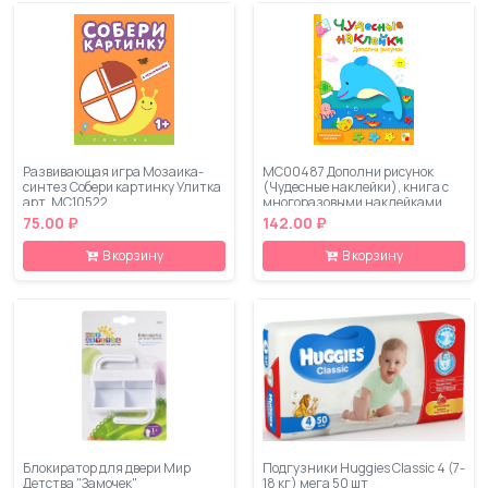
Развивающая игра Мозаика-
МС00487 Дополни рисунок
синтез Собери картинку Улитка
(Чудесные наклейки), книга с
арт. МС10522
многоразовыми наклейками
75.00 ₽
142.00 ₽
В корзину
В корзину
Блокиратор для двери Мир
Подгузники Huggies Classic 4 (7-
Детства "Замочек"
18 кг) мега 50 шт