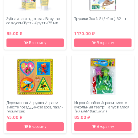
Зубная паста детская Babyline
Трусики Goo.N S (5-9 кг) 62 шт
со вкусом Тутти-Фрутти 75 мл
85.00 ₽
1 170.00 ₽
В корзину
В корзину
Деревянная Игрушка Играем
Игровой набор Играем вместе
вместе поезд Динозавров, пазл-
кукольный театр: Папус и Мася
геометрик
(из м/ф "Фиксики")
45.00 ₽
85.00 ₽
В корзину
В корзину