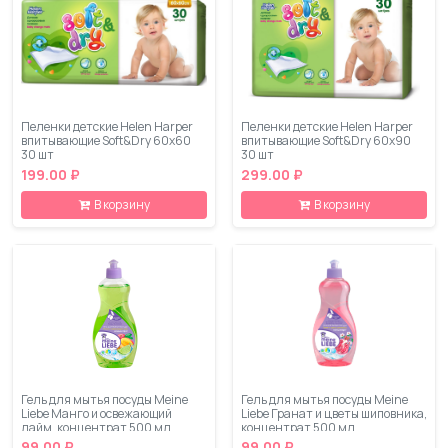
Пеленки детские Helen Harper
Пеленки детские Helen Harper
впитывающие Soft&Dry 60x60
впитывающие Soft&Dry 60x90
30 шт
30 шт
199.00 ₽
299.00 ₽
В корзину
В корзину
Гель для мытья посуды Meine
Гель для мытья посуды Meine
Liebe Манго и освежающий
Liebe Гранат и цветы шиповника,
лайм, концентрат 500 мл
концентрат 500 мл
99.00 ₽
99.00 ₽