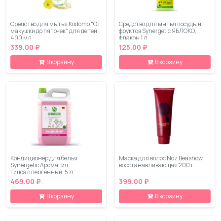
Средство для мытья Kodomo "От
Средство для мытья посуды и
макушки до пяточек" для детей
фруктов Synergetic ЯБЛОКО,
400 мл
флакон 1 л
339.00 ₽
125.00 ₽
В корзину
В корзину
Кондиционер для белья
Маска для волос Noz Beashow
Synergetic Аромагия,
восстанавливающая 200 г
гипоаллергенный, 5 л
469.00 ₽
399.00 ₽
В корзину
В корзину