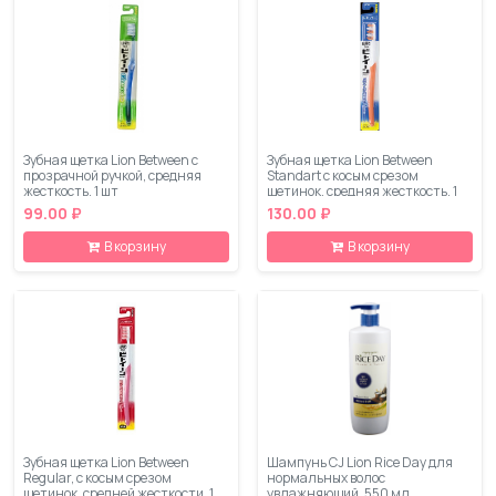
Зубная щетка Lion Between с
Зубная щетка Lion Between
прозрачной ручкой, средняя
Standart с косым срезом
жесткость, 1 шт
щетинок, средняя жесткость, 1
шт
99.00 ₽
130.00 ₽
В корзину
В корзину
Зубная щетка Lion Between
Шампунь CJ Lion Rice Day для
Regular, с косым срезом
нормальных волос
щетинок, средней жесткости, 1
увлажняющий, 550 мл