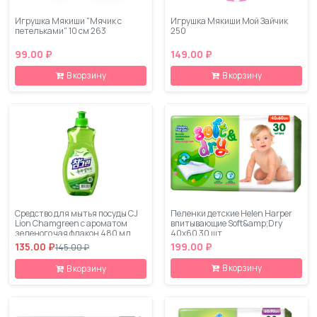
Игрушка Мякиши "Мячик с
Игрушка Мякиши Мой Зайчик
петельками" 10 см 263
250
99.00 ₽
149.00 ₽
В корзину
В корзину
Средство для мытья посуды CJ
Пеленки детские Helen Harper
Lion Chamgreen с ароматом
впитывающие Soft&amp;Dry
зеленого чая флакон 480 мл
40x60 30 шт
135.00 ₽
199.00 ₽
145.00 ₽
В корзину
В корзину