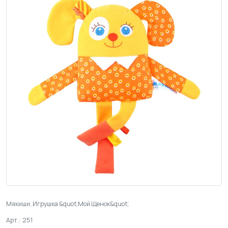
Мякиши, Игрушка &quot;Мой Щенок&quot;
Арт.: 251