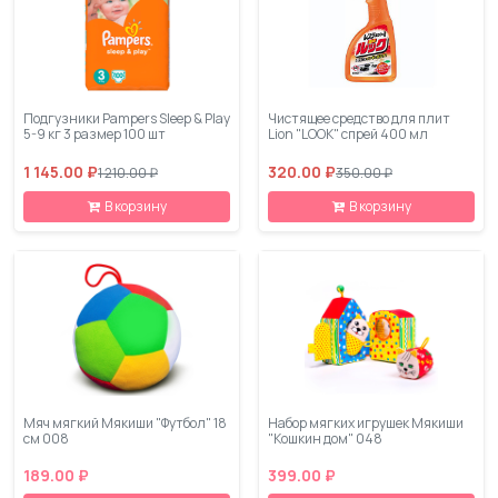
Подгузники Pampers Sleep & Play
Чистящее средство для плит
5-9 кг 3 размер 100 шт
Lion "LOOK" спрей 400 мл
1 145.00 ₽
320.00 ₽
1 210.00 ₽
350.00 ₽
В корзину
В корзину
Мяч мягкий Мякиши "Футбол" 18
Набор мягких игрушек Мякиши
см 008
"Кошкин дом" 048
189.00 ₽
399.00 ₽