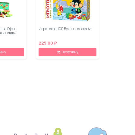
гра Djeco
Игротека ШСГ Буквы и слова 4+
я и Олив»
225.00 ₽
зину
В корзину