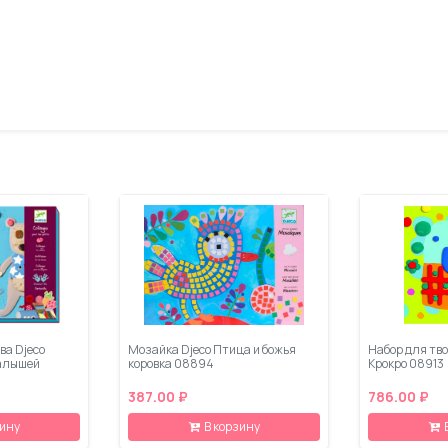
ва Djeco
Мозайка Djeco Птица и божья
Набор для тво
алышей
коровка 08894
Крокро 08913
387.00 ₽
786.00 ₽
зину
В корзину