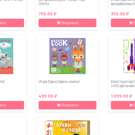
01694
волшебника 0
750.00 ₽
350.00 ₽
зину
В корзину
те!
Игра Djeco Одень зайку!
Конструктор D
(450 деталей
499.00 ₽
1 099.00 ₽
зину
В корзину