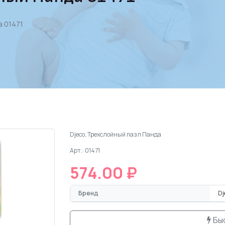
а 01471
Djeco, Трехслойный пазл Панда
Арт.: 01471
574.00 ₽
Бренд
Dj
Бы