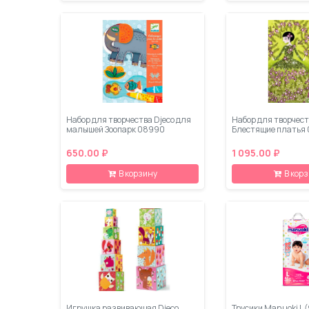
Набор для творчества Djeco для
Набор для творчест
малышей Зоопарк 08990
Блестящие платья
650.00 ₽
1 095.00 ₽
В корзину
В кор
Игрушка развивающая Djeco
Трусики Manuoki L (