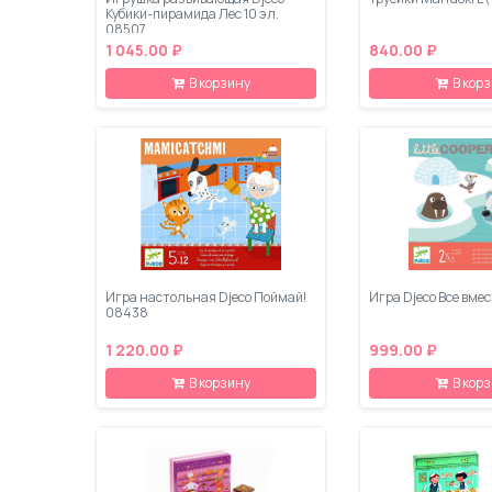
Кубики-пирамида Лес 10 эл.
08507
1 045.00 ₽
840.00 ₽
В корзину
В кор
Игра настольная Djeco Поймай!
Игра Djeco Все вмес
08438
1 220.00 ₽
999.00 ₽
В корзину
В кор