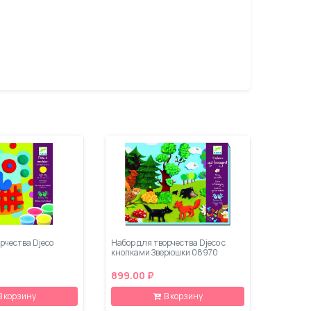
рчества Djeco
Набор для творчества Djeco с
кнопками Зверюшки 08970
899.00 ₽
В корзину
В корзину