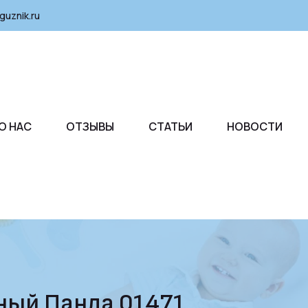
guznik.ru
О НАС
ОТЗЫВЫ
СТАТЬИ
НОВОСТИ
йный Панда 01471