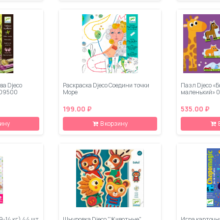
ва Djeco
Раскраска Djeco Соедини точки
Пазл Djeco «Б
 09500
Море
маленький» 0
199.00 ₽
535.00 ₽
зину
В корзину
9-14 кг) 44 шт
Шнуровка Djeco "Животные"
Игра карточн