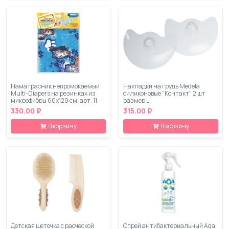
Наматрасник непромокаемый
Накладки на грудь Medela
Multi-Diapers на резинках из
силиконовые "Контакт" 2 шт
микрофибры 60х120 см. арт. 11
размер L
330.00 ₽
315.00 ₽
В корзину
В корзину
Детская щеточка с расческой
Спрей антибактериальный Aqa