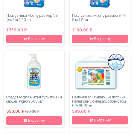
Подгузники Moony размер NB
Подгузники Moony размер S (4-
(до 5 кг) 90 шт
8 кг) 81 шт
1 359.00 ₽
1 100.00 ₽
В корзину
В корзину
Средство для мытья бутылочек и
Пеленки впитывающие детские
овощей Pigeon 800 мл
Пелигрин с суперабсорбенотом
60х90 30 шт
650.00 ₽
599.00 ₽
720.00 ₽
В корзину
В корзину