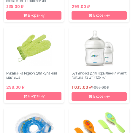
соска с вентиляцией из
силикона р. 1 М с рождения
335.00 ₽
299.00 ₽
В корзину
В корзину
Рукавичка Pigeon для купания
Бутылочка для кормления Avent
малыша
Natural (2шт) 125 мл
299.00 ₽
1 035.00 ₽
1 095.00 ₽
В корзину
В корзину