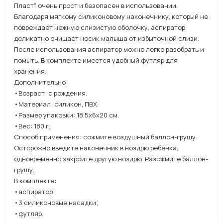
Пласт" очень прост и безопасен в использовании.
Благодаря мягкому силиконовому наконечнику, который не
повреждает нежную слизистую оболочку, аспиратор
деликатно очищает носик малыша от избыточной слизи.
После использования аспиратор можно легко разобрать и
помыть. В комплекте имеется удобный футляр для
хранения.
Дополнительно:
•Возраст: с рождения.
•Материал: силикон, ПВХ.
•Размер упаковки: 18,5х6х20 см.
•Вес: 180 г.
Способ применения: сожмите воздушный баллон-грушу.
Осторожно введите наконечник в ноздрю ребенка,
одновременно закройте другую ноздрю. Разожмите баллон-
грушу.
В комплекте:
•аспиратор;
•3 силиконовые насадки;
•футляр.