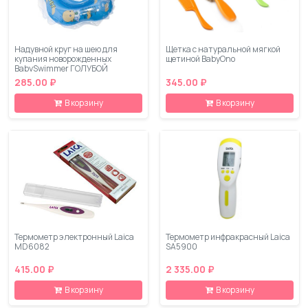
Надувной круг на шею для
Щетка с натуральной мягкой
купания новорожденных
щетиной BabyOno
BabySwimmer ГОЛУБОЙ
285.00 ₽
345.00 ₽
В корзину
В корзину
Термометр электронный Laica
Термометр инфракрасный Laica
MD6082
SA5900
415.00 ₽
2 335.00 ₽
В корзину
В корзину