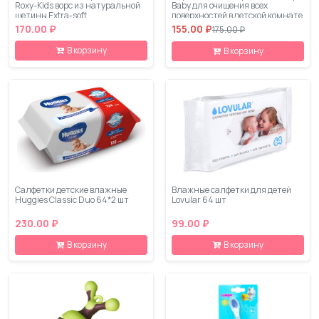
Roxy-Kids ворс из натуральной
Baby для очищения всех
щетины Extra-soft
поверхностей в детской комнате
300 мл
170.00 ₽
155.00 ₽
175.00 ₽
В корзину
В корзину
Салфетки детские влажные
Влажные салфетки для детей
Huggies Classic Duo 64*2 шт
Lovular 64 шт
230.00 ₽
99.00 ₽
В корзину
В корзину