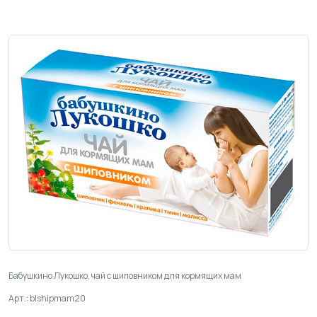
Бабушкино Лукошко, чай с шиповником для кормящих мам
Арт.: blshipmam20