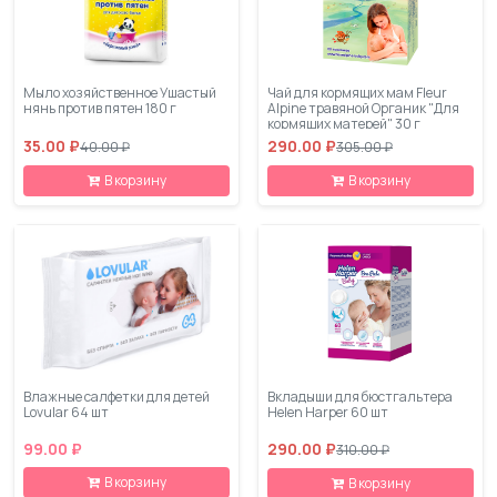
Мыло хозяйственное Ушастый
Чай для кормящих мам Fleur
нянь против пятен 180 г
Alpine травяной Органик "Для
кормящих матерей" 30 г
35.00 ₽
290.00 ₽
40.00 ₽
305.00 ₽
В корзину
В корзину
Влажные салфетки для детей
Вкладыши для бюстгальтера
Lovular 64 шт
Helen Harper 60 шт
99.00 ₽
290.00 ₽
310.00 ₽
В корзину
В корзину