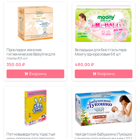
Прокладки женские
Вкладыши для бюстгальтера
гигиенические Babyline для
Moony одноразовые 68 шт
груди 60 шт.
350.00 ₽
480.00 ₽
В корзину
В корзину
Пятновыводитель Ушастый
Чай детский Бабушкино Лукошко
нянь порошок для детского
с анисом для кормящих мам 20 г