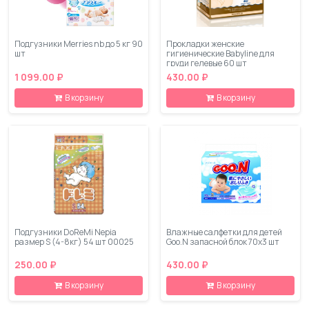
Подгузники Merries nb до 5 кг 90
Прокладки женские
шт
гигиенические Babyline для
груди гелевые 60 шт
1 099.00 ₽
430.00 ₽
В корзину
В корзину
Подгузники DoReMi Nepia
Влажные салфетки для детей
размер S (4-8кг) 54 шт 00025
Goo.N запасной блок 70х3 шт
250.00 ₽
430.00 ₽
В корзину
В корзину