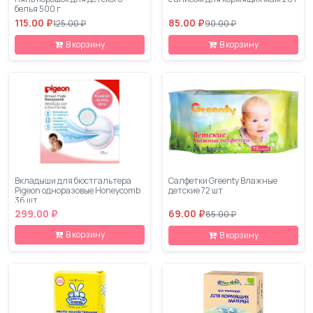
белья 500 г
115.00 ₽
85.00 ₽
125.00 ₽
90.00 ₽
В корзину
В корзину
Вкладыши для бюстгальтера
Салфетки Greenty Влажные
Pigeon одноразовые Honeycomb
детские 72 шт
36 шт
299.00 ₽
69.00 ₽
85.00 ₽
В корзину
В корзину