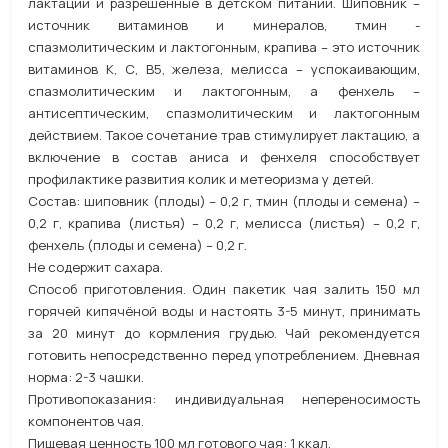
лактации и разрешенные в детском питании. Шиповник –
источник витаминов и минералов, тмин -
спазмолитическим и лактогонным, крапива – это источник
витаминов К, С, В5, железа, мелисса – успокаивающим,
спазмолитическим и лактогонным, а фенхель –
антисептическим, спазмолитическим и лактогонным
действием. Такое сочетание трав стимулирует лактацию, а
включение в состав аниса и фенхеля способствует
профилактике развития колик и метеоризма у детей.
Состав: шиповник (плоды) – 0,2 г, тмин (плоды и семена) –
0,2 г, крапива (листья) – 0,2 г, мелисса (листья) – 0,2 г,
фенхель (плоды и семена) – 0,2 г.
Не содержит сахара.
Способ приготовления. Один пакетик чая залить 150 мл
горячей кипячёной воды и настоять 3-5 минут, принимать
за 20 минут до кормления грудью. Чай рекомендуется
готовить непосредственно перед употреблением. Дневная
норма: 2-3 чашки.
Противопоказания: индивидуальная непереносимость
компонентов чая.
Пищевая ценность 100 мл готового чая: 1 ккал.