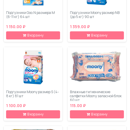
Подгузники Goo.N размера M
Подгузники Moony размер NB
(6-11 кг) 64 шт
(до 5 кг) 90 шт
1 150.00 ₽
1 359.00 ₽
В корзину
В корзину
Подгузники Moony размер S (4-
Влажные гигиенические
8 кг) 81 шт
салфетки Moony запасной блок
60 шт
1 100.00 ₽
115.00 ₽
В корзину
В корзину