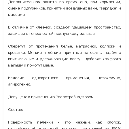
Дополнительная защита во время сна, при кормлении,
смене подгузников, принятии воздушных ванн, "зарядке" и
массаже.
В отличие от клеёнок, создают "дышащее" пространство,
защищая от опрелостей нежную кожу малыша.
Сберегут от протекания бельё, матрасики, коляски и
кроватки. Мягкие и лёгкие, приятные на ощупь, надёжно
впитывающие и удерживающие влагу - добавят комфорта
малышу и помогут маме.
Изделие однократного применения, нетоксично,
апирогенно.
Допущено к применению Роспотребнадзором.
Состав:
Поверхность пелёнки - это нежный, как хлопок,
гидрофильный нетканный материал, состоящий из 100%