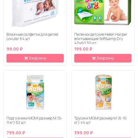
Влажные салфетки для детей
Пеленки детские Helen Harper
Lovular 64 шт
впитывающие Soft&amp;Dry
40x60 30 шт
99.00 ₽
199.00 ₽
В корзину
В корзину
Подгузники MOMI размер M (6-
Трусики MOMI размер M (6-10
11 кг) 62 шт
кг) 44 шт
799.00 ₽
399.00 ₽