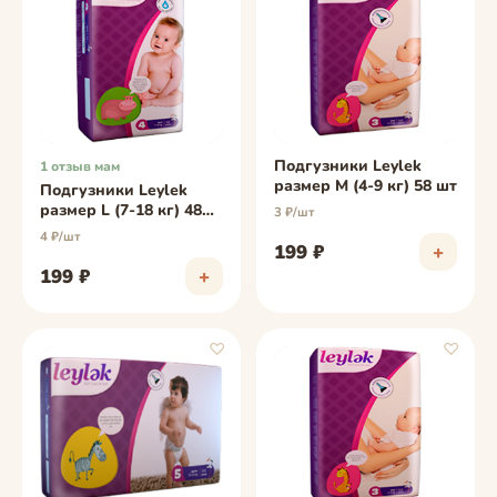
фото скоро
фото скоро
Подгузники Leylеk
1 отзыв мам
размер M (4-9 кг) 58 шт
Подгузники Leylеk
размер L (7-18 кг) 48
3 ₽/шт
шт
4 ₽/шт
199 ₽
+
199 ₽
+
♡
♡
фото скоро
фото скоро