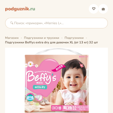
podguznik
.ru
♡
🧺
Магазин
·
Подгузники и трусики
·
Подгузники
·
Подгузники Beffys extra dry для девочек XL (от 13 кг) 32 шт
фото скоро