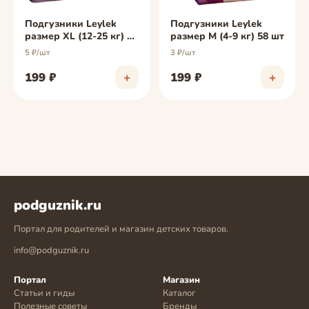
Подгузники Leylеk
Подгузники Leylеk
размер XL (12-25 кг) 44
размер M (4-9 кг) 58 шт
шт
5 ₽/шт
3 ₽/шт
199 ₽
+
199 ₽
+
podguznik.ru
Портал для родителей и магазин детских товаров.
info@podguznik.ru
Портал
Магазин
Статьи и гиды
Каталог
Полезные советы
Бренды