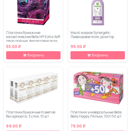
Платочки бумажные
Мыло жидкое Synergetic
косметические Bella №1 Extra Soft
Лавандовое поле, дозатор
двухслойные, фиолетовая роза,
80 шт
55.00 ₽
99.00 ₽
В корзину
В корзину
Платочки бумажные Inseense
Платочки универсальные Bella
без аромата, 3 слоя, 10 шт
Baby Happy Ляльки, 100+50 шт
69.00 ₽
79.00 ₽