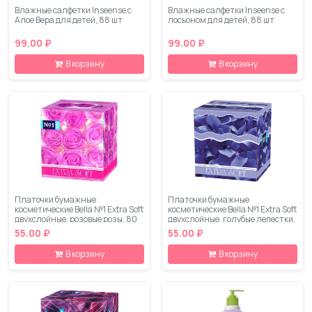
Влажные салфетки Inseense с
Влажные салфетки Inseense с
Алое Вера для детей, 88 шт
лосьоном для детей, 88 шт
99.00 ₽
99.00 ₽
В корзину
В корзину
Платочки бумажные
Платочки бумажные
косметические Bella №1 Extra Soft
косметические Bella №1 Extra Soft
двухслойные, розовые розы, 80
двухслойные, голубые лепестки,
шт
80 шт
55.00 ₽
55.00 ₽
В корзину
В корзину