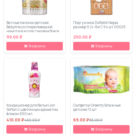
Ватные палочки детские
Подгузники DoReMi Nepia
Babyline со спиралевидной
размер S (4-8кг) 54 шт 00025
намоткой в пластиковом боксе
150 шт
99.00 ₽
250.00 ₽
В корзину
В корзину
Кондиционер для белья Lion
Салфетки Greenty Влажные
Soflan с цветочным ароматом
детские 72 шт
флакон 650 мл
410.00 ₽
69.00 ₽
450.00 ₽
85.00 ₽
В корзину
В корзину