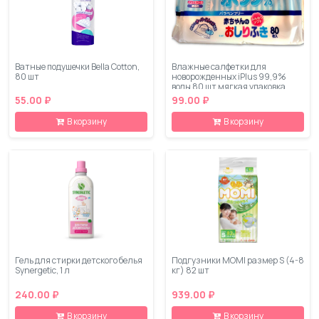
Ватные подушечки Bella Cotton,
Влажные салфетки для
80 шт
новорожденных iPlus 99,9%
воды 80 шт мягкая упаковка
55.00 ₽
99.00 ₽
В корзину
В корзину
Гель для стирки детского белья
Подгузники MOMI размер S (4-8
Synergetic, 1 л
кг) 82 шт
240.00 ₽
939.00 ₽
В корзину
В корзину