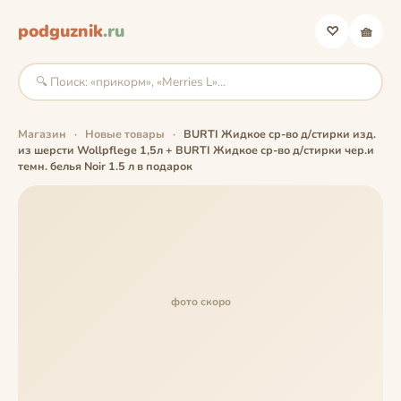
podguznik
.ru
♡
🧺
Магазин
·
Новые товары
·
BURTI Жидкое ср-во д/стирки изд.
из шерсти Wollpflege 1,5л + BURTI Жидкое ср-во д/стирки чер.и
темн. белья Noir 1.5 л в подарок
фото скоро