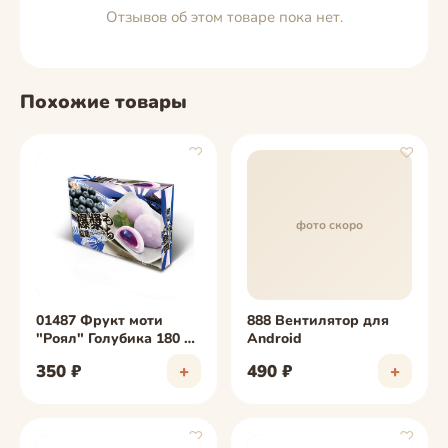
Отзывов об этом товаре пока нет.
Похожие товары
♡
♡
фото скоро
фото скоро
01487 Фрукт моти
888 Вентилятор для
"Роял" Голубика 180 г.
Android
(6шт./уп)
350 ₽
+
490 ₽
+
♡
♡