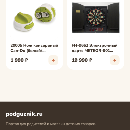
фото скоро
фото скоро
20005 Нож консервный
FH-9662 Электронный
Can-Do (белый/
дартс METEOR-901
зеленый)
(кабинет)
1 990 ₽
+
19 990 ₽
+
podguznik.ru
Портал для родителей и магазин детских товаров.