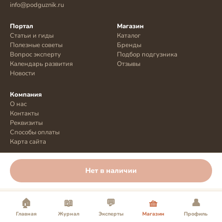
info@podguznik.ru
Портал
Магазин
Статьи и гиды
Каталог
Полезные советы
Бренды
Вопрос эксперту
Подбор подгузника
Календарь развития
Отзывы
Новости
Компания
О нас
Контакты
Реквизиты
Способы оплаты
Карта сайта
Нет в наличии
© 2026 podguznik.ru
🏠
📖
💬
🧺
👤
Главная
Журнал
Эксперты
Магазин
Профиль