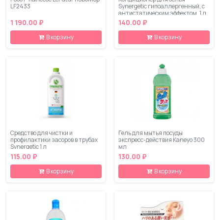
LF2433
Synergetic гипоаллергенный, с
антистатическим эффектом, 1 л
1 190.00 ₽
140.00 ₽
В корзину
В корзину
Средство для чистки и
Гель для мытья посуды
профилактики засоров в трубах
экспресс-действия Kaneyo 300
Synergetic 1 л
мл
115.00 ₽
130.00 ₽
В корзину
В корзину