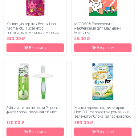
Кондиционер для белья Lion
МС10608 Раскраски с
Aroma RICH Scarlett с
наклейками для малышей.
натуральными маслами роза
Мишутка
мимоза запасной блок 430 мл
330.00 ₽
55.00 ₽
В корзину
В корзину
Зубная щетка детская Pigeon с
Жидкое средство для стирки
фиксатором, зеленая с 6 мес
Lion ТОП с ароматом ромашки и
зеленого яблока, запасной блок
810 мл
150.00 ₽
380.00 ₽
В корзину
В корзину