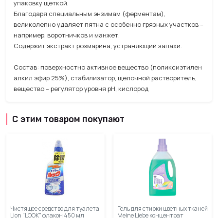
упаковку щеткой.
Благодаря специальным энзимам (ферментам),
великолепно удаляет пятна с особенно грязных участков –
например, воротничков и манжет.
Содержит экстракт розмарина, устраняющий запахи.
Состав: поверхностно активное вещество (поликсиэтилен
алкил эфир 25%), стабилизатор, щелочной растворитель,
вещество – регулятор уровня рН, кислород
С этим товаром покупают
Чистящее средство для туалета
Гель для стирки цветных тканей
Lion "LOOK" флакон 450 мл
Meine Liebe концентрат