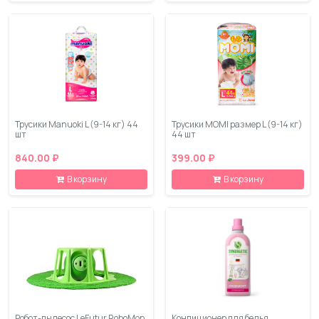
Трусики Manuoki L (9-14 кг) 44
Трусики MOMI размер L (9-14 кг)
шт
44 шт
840.00 ₽
399.00 ₽
В корзину
В корзину
Робот-пылесос LeFutur RoboMop
Кондиционер для белья