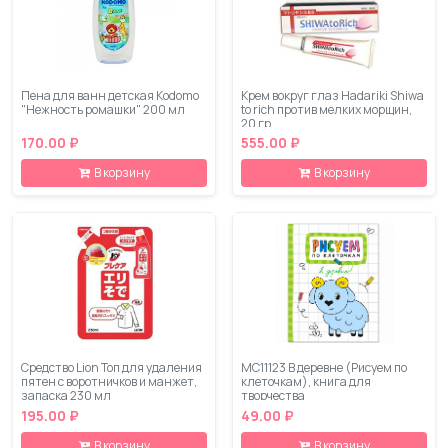
Пена для ванн детская Kodomo
Крем вокруг глаз Hadariki Shiwa
"Нежность ромашки" 200 мл
to rich против мелких морщин,
20 гр
170.00 ₽
555.00 ₽
В корзину
В корзину
Средство Lion Топ для удаления
МС11123 В деревне (Рисуем по
пятен с воротничков и манжет,
клеточкам), книга для
запаска 230 мл
творчества
195.00 ₽
49.00 ₽
В корзину
В корзину