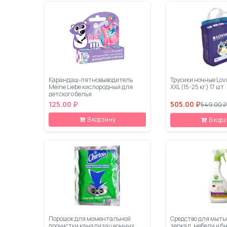
Карандаш-пятновыводитель
Трусики ночные Lov
Meine Liebe кислородный для
XXL (15-25 кг) 17 шт
детского белья
125.00 ₽
505.00 ₽
549.00 ₽
В корзину
В кор
Порошок для моментальной
Средство для мытья
прочистки канализационных
зеркал, мебели и б