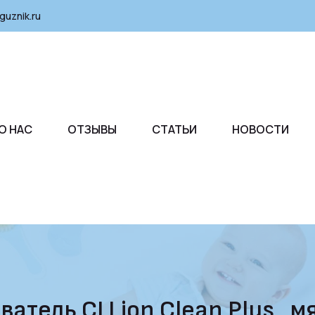
guznik.ru
О НАС
ОТЗЫВЫ
СТАТЬИ
НОВОСТИ
тель CJ Lion Clean Plus , мя