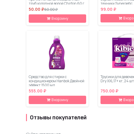
труб холодной водой Chirton 60 г
техники Synergetic
50.00 ₽
99.00 ₽
60.00 ₽
В кор
В корзину
Средство для стирки с
Трусики для девочек
кондиционером Hanbok Двойной
Dry XXL 17+ кг, 24 шт
эффект 1500 мл
555.00 ₽
750.00 ₽
В корзину
В кор
Отзывы покупателей