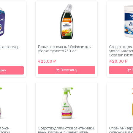
ular размер
Гель интенсивный Sodasan для
Средство для
уборки туалета 750 мл
удаления сто
Sodasan кисл
425.00 ₽
420.00 ₽
В корзину
зину
 окон,
Средство для чистки сантехники,
Спрей универ
ытовой
ванн, раковин, душевых кабин,
супер-очищаю