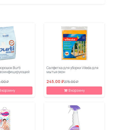
орошок Burti
Салфетка для уборки Vileda для
 дезинфицирующий
мытья окон
245.00 ₽
.00 ₽
275.00 ₽
В корзину
В корзину