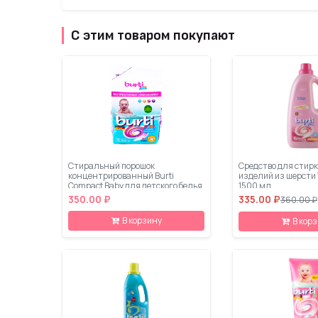
С этим товаром покупают
Стиральный порошок
Средство для стирк
концентрированный Burti
изделий из шерсти 
Compact Baby для детского белья
1500 мл
0.9 кг
350.00 ₽
335.00 ₽
360.00 ₽
В корзину
В кор