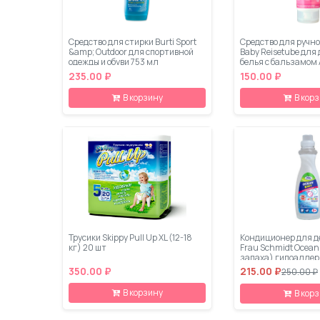
Средство для стирки Burti Sport
Средство для ручно
&amp; Outdoor для спортивной
Baby Reisetube для 
одежды и обуви 753 мл
белья с бальзамом 
200 мл
235.00 ₽
150.00 ₽
В корзину
В кор
Трусики Skippy Pull Up XL (12-18
Кондиционер для д
кг) 20 шт
Frau Schmidt Ocean
запаха) гипоаллер
мл
350.00 ₽
215.00 ₽
250.00 ₽
В корзину
В кор