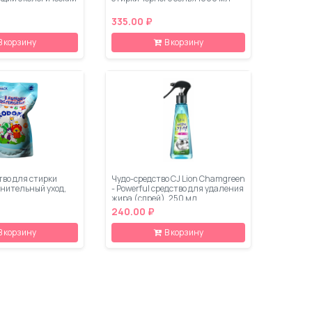
335.00 ₽
В корзину
В корзину
тво для стирки
Чудо-средство CJ Lion Chamgreen
нительный уход,
- Powerful средство для удаления
жира (спрей), 250 мл
240.00 ₽
В корзину
В корзину