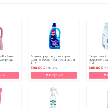
и Burti для
Жидкое средство для стирки
Стиральный п
Wollpflege
цветного белья Burti Color Liquid
Hygiene Plus
1.5 л
1.1 кг
390.00 ₽
685.00 ₽
430.00 ₽
735
зину
В корзину