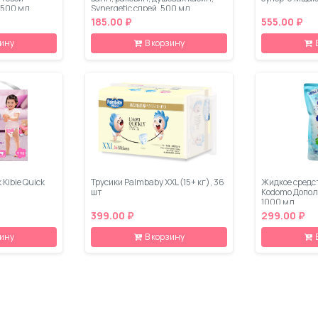
, 500 мл
Synergetic спрей, 500 мл
185.00 ₽
555.00 ₽
зину
В корзину
 Kibie Quick
Трусики Palmbaby XXL (15+ кг), 36
Жидкое средс
шт
Kodomo Допол
1000 мл
399.00 ₽
299.00 ₽
зину
В корзину