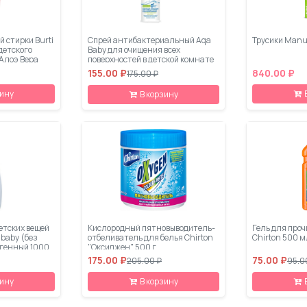
й стирки Burti
Спрей антибактериальный Aqa
Трусики Manuo
детского
Baby для очищения всех
Алоэ Вера
поверхностей в детской комнате
300 мл
155.00 ₽
840.00 ₽
175.00 ₽
зину
В корзину
етских вещей
Кислородный пятновыводитель-
Гель для проч
 baby (без
отбеливатель для белья Chirton
Chirton 500 м
генный 1000
"Оксиджен" 500 г
175.00 ₽
75.00 ₽
205.00 ₽
95.0
зину
В корзину