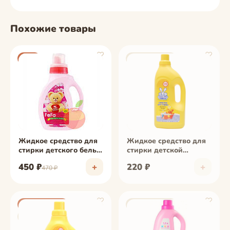
Похожие товары
♡
♡
−4%
Нет в наличии
фото скоро
фото скоро
Жидкое средство для
Жидкое средство для
стирки детского белья
стирки детской
Nissan "Fa-Fa" яблоко,
одежды Ушастый нянь
450 ₽
+
220 ₽
+
470 ₽
флакон 1 л
1.2 л
♡
♡
−18%
Нет в наличии
Нет в наличии