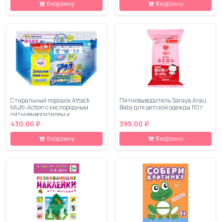
В корзину
В корзину
Стиральный порошок Attack
Пятновыводитель Saraya Arau
Multi-Action с кислородным
Baby для детской одежды 110 г
пятновыводителем и
кондиционером 0,81 кг
430.00 ₽
395.00 ₽
В корзину
В корзину