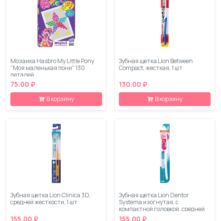
Мозаика Hasbro My Little Pony
Зубная щетка Lion Between
"Моя маленькая пони" 130
Compact, жесткая, 1 шт
деталей
75.00 ₽
130.00 ₽
В корзину
В корзину
Зубная щетка Lion Clinica 3D,
Зубная щетка Lion Dentor
средней жесткости, 1 шт
Systema изогнутая, с
компактной головкой, средней
жесткости, 1 шт
155.00 ₽
155.00 ₽