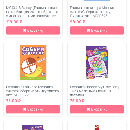
МС10416 В лесу (Развивающие
Развивающая игра Мозаика-
наклейки для малышей), книга
синтез Собери картинку
с многоразовыми наклейками
Лягушка арт. МС10525
119.00 ₽
99.00 ₽
В корзину
В корзину
Развивающая игра Мозаика-
Мозаика Hasbro My Little Pony
синтез Собери картинку Улитка
"Моя маленькая пони" 70
арт. МС10522
деталей
75.00 ₽
75.00 ₽
В корзину
В корзину