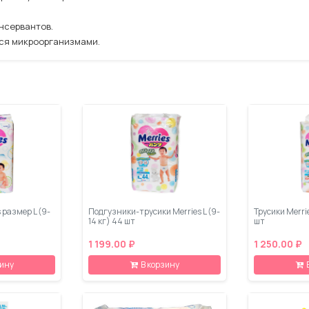
нсервантов.
ся микроорганизмами.
 размер L (9-
Подгузники-трусики Merries L (9-
Трусики Merrie
14 кг) 44 шт
шт
1 199.00 ₽
1 250.00 ₽
зину
В корзину