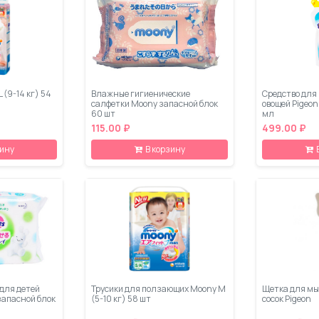
 (9-14 кг) 54
Влажные гигиенические
Средство для
салфетки Moony запасной блок
овощей Pigeo
60 шт
мл
115.00 ₽
499.00 ₽
зину
В корзину
для детей
Трусики для ползающих Moony М
Щетка для мы
запасной блок
(5-10 кг) 58 шт
сосок Pigeon