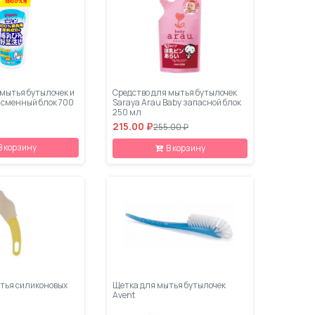
 мытья бутылочек и
Средство для мытья бутылочек
n сменный блок 700
Saraya Arau Baby запасной блок
250 мл
215.00 ₽
255.00 ₽
В корзину
В корзину
тья силиконовых
Щетка для мытья бутылочек
Avent