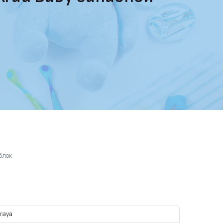
 блок
raya