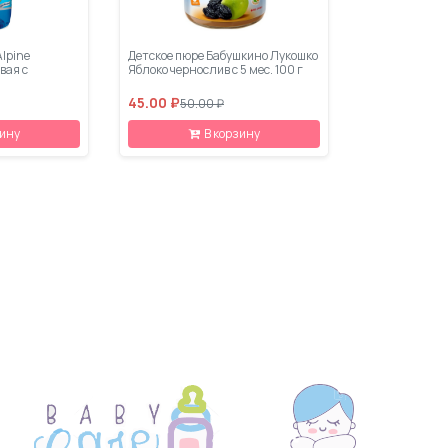
Alpine
Детское пюре Бабушкино Лукошко
вая с
Яблоко чернослив с 5 мес. 100 г
45.00 ₽
50.00 ₽
зину
В корзину