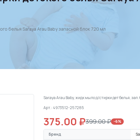
ого белья Saraya Arau Baby запасной блок 720 мл
Saraya Arau Baby, жидк мыло д/стирки дет белья, зап.
Арт.: 4973512-257285
375.00 ₽
399.00 ₽
−6%
Бренд
Sa