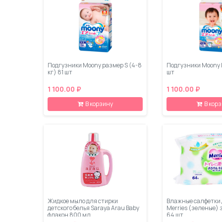
Подгузники Moony размер S (4-8
Подгузники Moony L
кг) 81 шт
шт
1 100.00 ₽
1 100.00 ₽
В корзину
В кор
Жидкое мыло для стирки
Влажные салфетки 
детского белья Saraya Arau Baby
Merries (зеленые) 
флакон 800 мл
64 шт