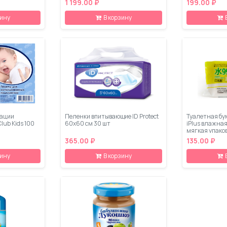
1 199.00 ₽
199.00 ₽
зину
В корзину
зации
Пеленки впитывающие ID Protect
Туалетная бу
lub Kids 100
60х60 см 30 шт
iPlus влажна
мягкая упако
365.00 ₽
135.00 ₽
зину
В корзину