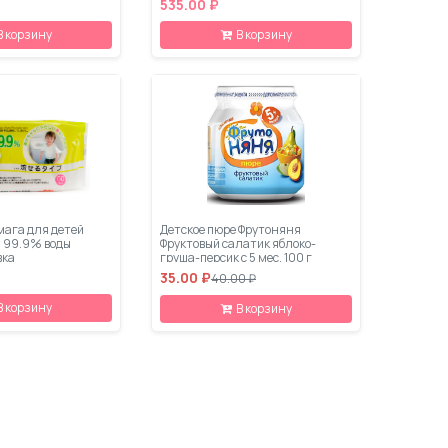
535.00 ₽
В корзину
В корзину
мага для детей
Детское пюре Фрутоняня
я 99.9% воды
Фруктовый салатик яблоко-
вка
груша-персик с 5 мес. 100 г
35.00 ₽
40.00 ₽
В корзину
В корзину