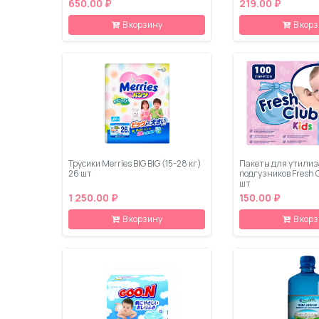
650.00 ₽
219.00 ₽
В корзину
В кор
Трусики Merries BIG BIG (15-28 кг)
Пакеты для утили
26 шт
подгузников Fresh C
шт
1 250.00 ₽
150.00 ₽
В корзину
В кор