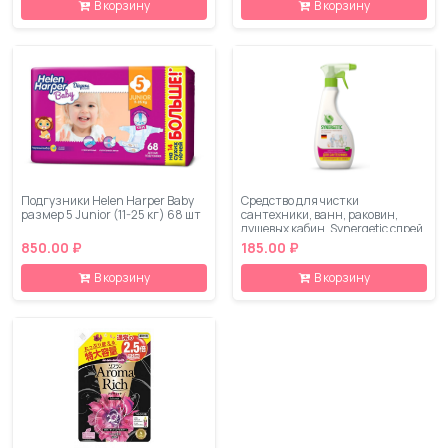
В корзину
В корзину
Подгузники Helen Harper Baby
Средство для чистки
размер 5 Junior (11-25 кг) 68 шт
сантехники, ванн, раковин,
душевых кабин, Synergetic спрей,
500 мл
850.00 ₽
185.00 ₽
В корзину
В корзину