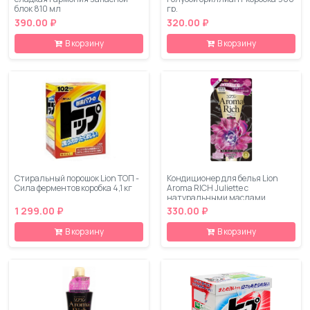
блок 810 мл
гр.
390.00 ₽
320.00 ₽
В корзину
В корзину
Стиральный порошок Lion ТОП -
Кондиционер для белья Lion
Сила ферментов коробка 4,1 кг
Aroma RICH Juliette с
натуральными маслами
ваниль-жасмин запасной блок,
1 299.00 ₽
330.00 ₽
430 мл
В корзину
В корзину