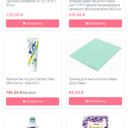
Трусики Doraemon XL (13-18 кг)
Жидкое средство для стирки
32 шт
Lion ТОП с ароматом ромашки и
зеленого яблока флакон 900 мл
770.00 ₽
519.00 ₽
В корзину
В корзину
Зубная паста Lion Dental Clear
Тряпка для мытья пола Vileda
MAX мята, туба 140 г
Easy Clean
195.00 ₽
85.00 ₽
215.00 ₽
В корзину
В корзину