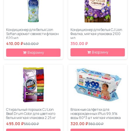
Кондиционер для белья Lion
Кондиционер для белья CJ Lion
Soflan аромат свежести флакон
Фиалка, мягкая упаковка 2100
620 мл
мл
410.00 ₽
350.00 ₽
450.00 ₽
В корзину
В корзину
Стиральный порошок CJ Lion
Влажные салфетки для
Beat Drum Color для цветного
новорожденных iPlus 99,9%
белья мягкая упаковка 2,25 кг
воды 80*3 шт мягкая упаковка
495.00 ₽
320.00 ₽
550.00 ₽
360.00 ₽