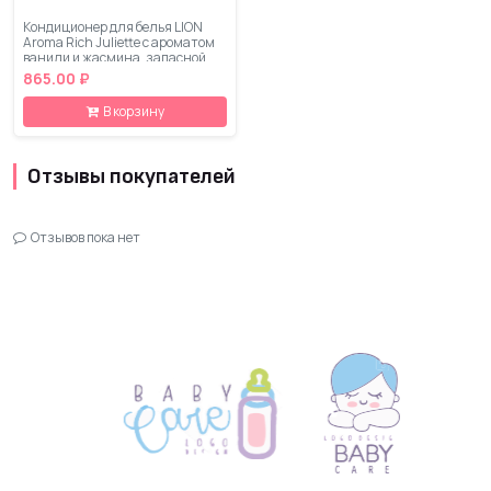
Кондиционер для белья LION
Aroma Rich Juliette с ароматом
ванили и жасмина, запасной
блок, 1210 мл
865.00 ₽
В корзину
Отзывы покупателей
Отзывов пока нет