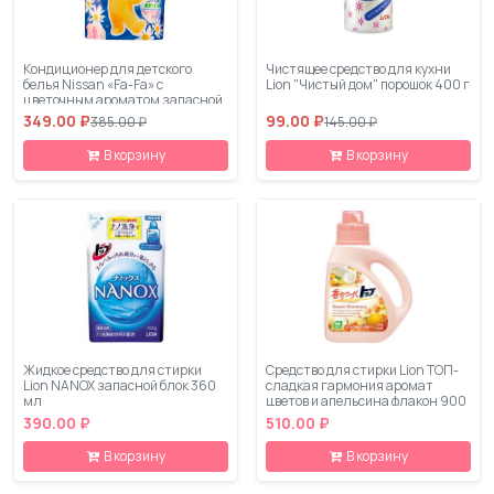
Кондиционер для детского
Чистящее средство для кухни
белья Nissan «Fa-Fa» с
Lion "Чистый дом" порошок 400 г
цветочным ароматом запасной
блок 2 000 мл
349.00 ₽
99.00 ₽
385.00 ₽
145.00 ₽
В корзину
В корзину
Жидкое средство для стирки
Средство для стирки Lion ТОП-
Lion NANOX запасной блок 360
сладкая гармония аромат
мл
цветов и апельсина флакон 900
мл
390.00 ₽
510.00 ₽
В корзину
В корзину