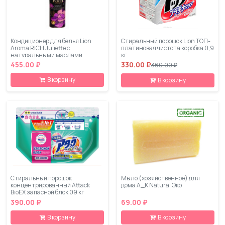
Кондиционер для белья Lion
Стиральный порошок Lion ТОП-
Aroma RICH Juliette с
платиновая чистота коробка 0,9
натуральными маслами
кг
ваниль-жасмин флакон 550 мл
455.00 ₽
330.00 ₽
360.00 ₽
В корзину
В корзину
Стиральный порошок
Мыло (хозяйственное) для
концентрированный Attack
дома A_K Natural Эко
BioEX запасной блок 09 кг
390.00 ₽
69.00 ₽
В корзину
В корзину