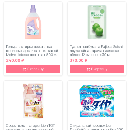
Гель для стирки шерстяных
Туалетная бумага Fujieda Seishi
шелковых и деликатных тканей
двухслойная аромат зеленое
Meine Liebe концентрат 800 мл
яблоко 12 рулонов х 30 м
240.00 ₽
370.00 ₽
В корзину
В корзину
Средство для стирки Lion ТОП-
Стиральный порошок Lion
сладкая гармония запасной
Голубой бриллиант коробка 900