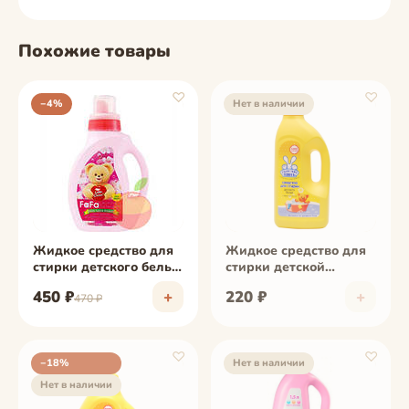
Похожие товары
♡
♡
−4%
Нет в наличии
фото скоро
фото скоро
Жидкое средство для
Жидкое средство для
стирки детского белья
стирки детской
Nissan "Fa-Fa" яблоко,
одежды Ушастый нянь
450 ₽
+
220 ₽
+
470 ₽
флакон 1 л
1.2 л
♡
♡
−18%
Нет в наличии
Нет в наличии