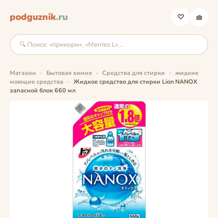
podguznik
.ru
♡
🧺
Магазин
·
Бытовая химия
·
Средства для стирки
·
жидкие
моющие средства
·
Жидкое средство для стирки Lion NANOX
запасной блок 660 мл
фото скоро