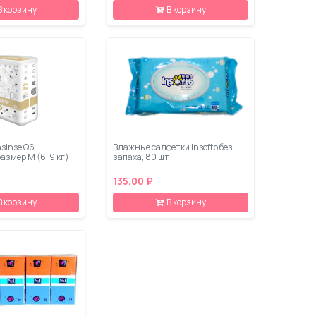
В корзину
В корзину
sinse Q6
Влажные салфетки Insoftb без
азмер M (6-9 кг)
запаха, 80 шт
135.00 ₽
В корзину
В корзину