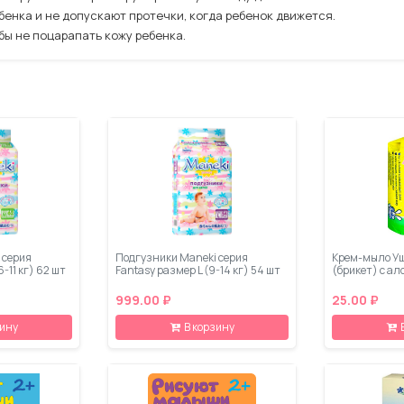
бенка и не допускают протечки, когда ребенок движется.
аны таким образом, чтобы не поцарапа
 серия
Подгузники Maneki серия
Крем-мыло У
-11 кг) 62 шт
Fantasy размер L (9-14 кг) 54 шт
(брикет) с ал
999.00 ₽
25.00 ₽
зину
В корзину