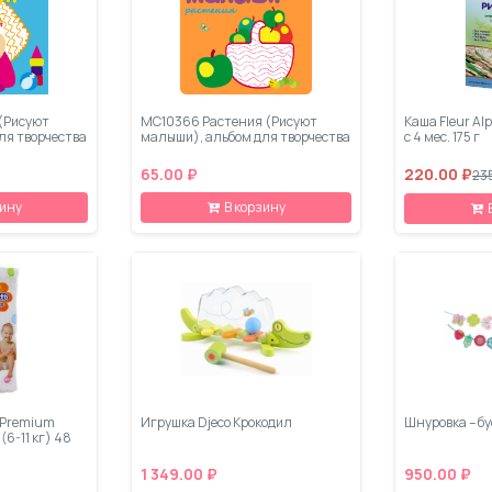
(Рисуют
МС10366 Растения (Рисуют
Каша Fleur Al
ля творчества
малыши), альбом для творчества
с 4 мес. 175 г
65.00 ₽
220.00 ₽
23
зину
В корзину
b Premium
Игрушка Djeco Крокодил
Шнуровка – бу
(6-11 кг) 48
1 349.00 ₽
950.00 ₽