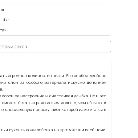
 шт.
— 11 кг
итай
стрый заказ
ать огромное количество влаги. Его особое двойное
ний слой из особого материала искусно дополнен
а.
о хорошее настроение и счастливая улыбка. Но и это
н сможет бегать и радоваться дольше, чем обычно. А
его специальную полоску, цвет которой изменяется в
 и сухость кожи ребенка на протяжении всей ночи.