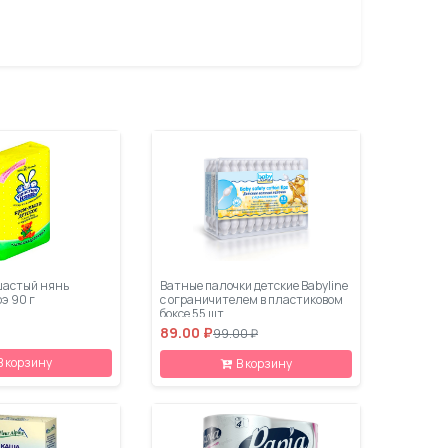
ть кожу ребенка.
шастый нянь
Ватные палочки детские Babyline
оэ 90 г
с ограничителем в пластиковом
боксе 55 шт
89.00 ₽
99.00 ₽
В корзину
В корзину