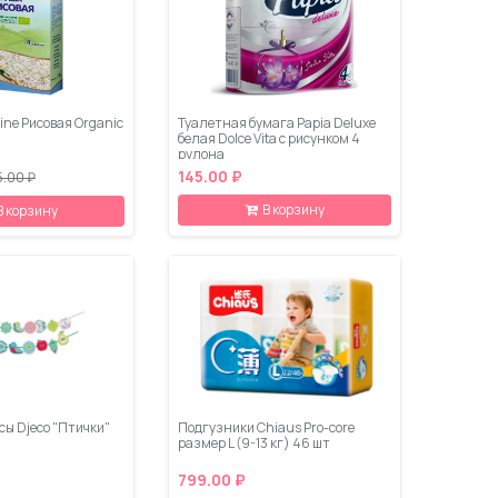
pine Рисовая Organic
Туалетная бумага Papia Deluxe
белая Dolce Vita с рисунком 4
рулона
145.00 ₽
5.00 ₽
В корзину
В корзину
сы Djeco "Птички"
Подгузники Chiaus Pro-core
размер L (9-13 кг) 46 шт
799.00 ₽