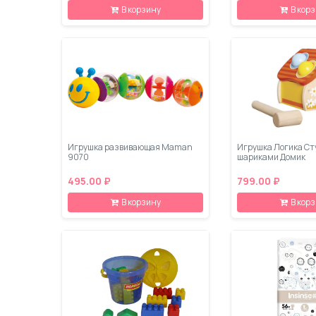
В корзину
В кор
Игрушка развивающая Maman
Игрушка Логика Ст
9070
шариками Домик
495.00 ₽
799.00 ₽
В корзину
В кор