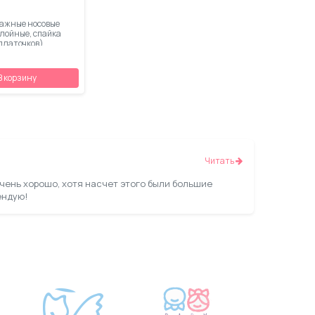
ажные носовые
слойные, спайка
 платочков)
В корзину
Читать
очень хорошо, хотя насчет этого были большие
ендую!