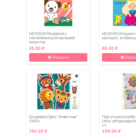
МС10608 Раскраски с
МС00910 Игрушки 
наклейками для малышей.
малыши), альбом д
Мишутка
55.00 ₽
65.00 ₽
В корзину
В кор
Шнуровка Djeco "Животные"
Подгузники Insoft
01694
Ultra-soft размер M 
шт
750.00 ₽
499.00 ₽