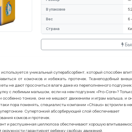
В упаковке
52
Вес
6 
Страна
К
Бы
 используется уникальный суперабсорбент, который способен впит
бавиться от комочков и избежать протечек. Тканеподобный внеш
еты не дают просочиться влаге даже из переполненного подгузник
гулку с любимым малышом, если на нем подгузник «Pro-Core»? Тольк
ки особенно тонкие, они не мешают движениям и играм малыша, и о
е-таки пора поменять, специалисты компании «Chiaus» встроили в н
ие: Супертонкий абсорбирующий слой обеспечивает
ования комков и протечек.
ент и распушенная целлюлоза обеспечивают хорошую впитываемость
й окружности гарантирует ребенку свободу движений.