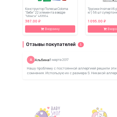
Конструктор Полесье Coloma
Трусики Insinse V6 
"Беби" 22 элемента в ведре
кг) 56 шт супертон
"Макси" 46864
387.00 ₽
1 095.00 ₽
В корзину
В кор
Отзывы покупателей
1
А
Альбина
8 марта 2017
Нашу проблему с постоянной аллергией решили эти п
сомнения. Использую их с размера S. Никакой аллер