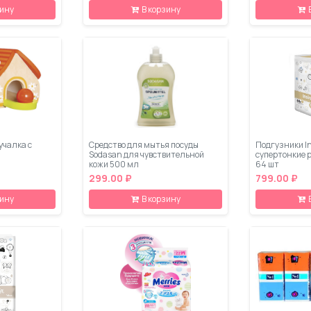
зину
В корзину
учалка с
Средство для мытья посуды
Подгузники In
Sodasan для чувствительной
супертонкие р
кожи 500 мл
64 шт
299.00 ₽
799.00 ₽
зину
В корзину