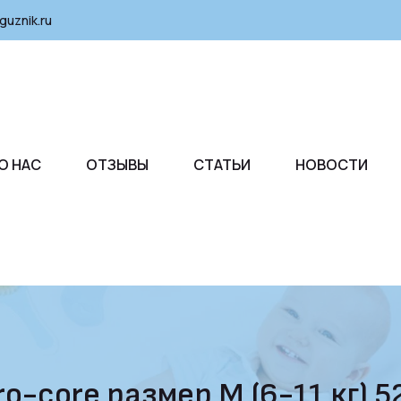
guznik.ru
О НАС
ОТЗЫВЫ
СТАТЬИ
НОВОСТИ
o-core размер M (6-11 кг) 5