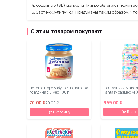
4. объемные (3D) манжеты: Мягко облегают ножки ре
5. Застежки-липучки: Придум
С этим товаром покупают
Детское пюре Бабушкино Лукошко
Подгузники Maneki
говядина с 6 мес. 100 г
Fantasy размер M (6
70.00 ₽
999.00 ₽
79.00 ₽
В кор
В корзину