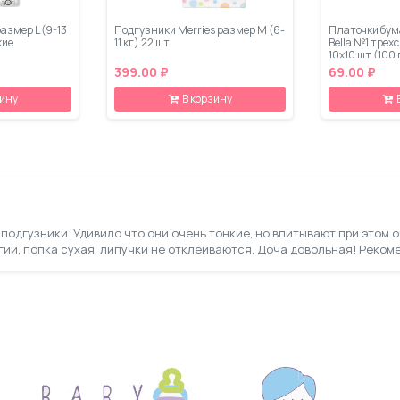
размер L (9-13
Подгузники Merries размер М (6-
Платочки бум
кие
11 кг) 22 шт
Bella №1 трех
10х10 шт (100
399.00 ₽
69.00 ₽
зину
В корзину
одгузники. Удивило что они очень тонкие, но впитывают при этом 
гии, попка сухая, липучки не отклеиваются. Доча довольная! Реком