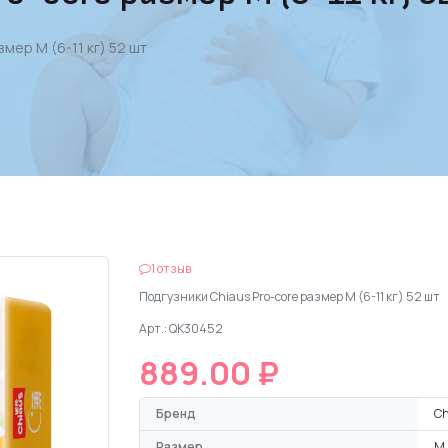
мер M (6-11 кг) 52 шт
1 отзыв
Подгузники Chiaus Pro-core размер M (6-11 кг) 52 шт
Арт.: QK30452
889.00 ₽
Бренд
Ch
Размер
M