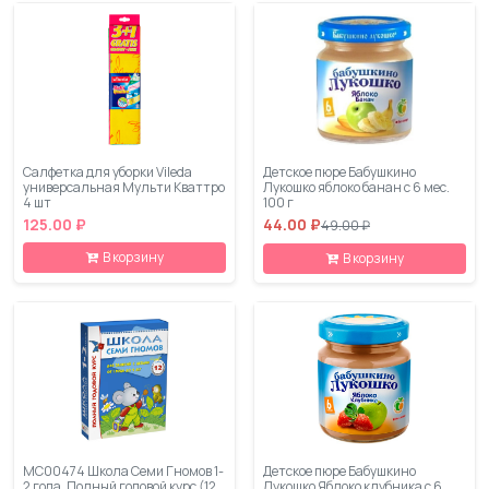
Салфетка для уборки Vileda
Детское пюре Бабушкино
универсальная Мульти Кваттро
Лукошко яблоко банан с 6 мес.
4 шт
100 г
125.00 ₽
44.00 ₽
49.00 ₽
В корзину
В корзину
МС00474 Школа Семи Гномов 1-
Детское пюре Бабушкино
2 года. Полный годовой курс (12
Лукошко Яблоко клубника с 6