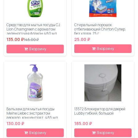
Средство для мытья посуды CJ
Стиральный порошок
Lion Chamgreen с ароматом
отбеливающий Chirton Супер,
зеленого чая флакон 480 мл
без хлора, 75 г
135.00 ₽
25.00 ₽
145.00 ₽
В корзину
В корзину
Бальзам для мытья посуды
13572 Блокиратор для дверей
Meine Liebe с экстрактом
Lubby гибкий, большой
авокадо, концентрат, 485 мл
130.00 ₽
185.00 ₽
В корзину
В корзину