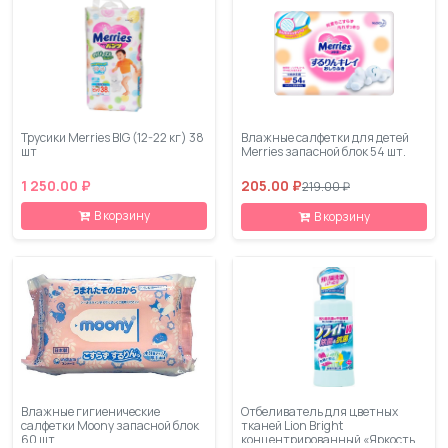
Трусики Merries BIG (12-22 кг) 38
Влажные салфетки для детей
шт
Merries запасной блок 54 шт.
1 250.00 ₽
205.00 ₽
219.00 ₽
В корзину
В корзину
Влажные гигиенические
Отбеливатель для цветных
салфетки Moony запасной блок
тканей Lion Bright
60 шт
концентрированный «Яркость