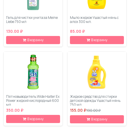
Гель для чистки унитаза Meine
Мыло жидкое Ушастый нянь с
Liebe 750 мл
алоэ 300 мл.
130.00 ₽
85.00 ₽
В корзину
В корзину
Пятновыводитель Wide Haiter Ex
Жидкое средство для стирки
Power жидкий кислородный 600
детской одежды Ушастый нянь
мл
750 мл
350.00 ₽
155.00 ₽
190.00 ₽
В корзину
В корзину