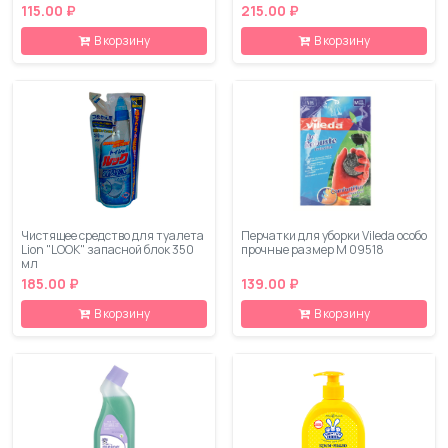
+» флакон-дозатор 600 мл.
115.00 ₽
215.00 ₽
В корзину
В корзину
Чистящее средство для туалета
Перчатки для уборки Vileda особо
Lion "LOOK" запасной блок 350
прочные размер M 09518
мл
185.00 ₽
139.00 ₽
В корзину
В корзину