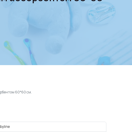
орбентом 60*60 см.
byline