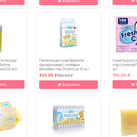
зину
В корзину
ля посуды
Пеленки детские Babyline
Пакеты для у
byline
одноразовые с гелевым
подгузников F
ое 600 мл
абсорбентом 90х60 см 10 шт
шт
345.00 ₽
150.00 ₽
355.00 ₽
зину
В корзину