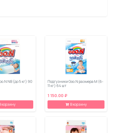
o.N NB (до 5 кг) 90
Подгузники Goo.N размера M (6-
11 кг) 64 шт
1 150.00 ₽
В корзину
В корзину