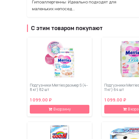
Гипоаллергенны: Идеально подходят для
маленьких непосед…
С этим товаром покупают
Подгузники Merries размер S (4-
Подгузники Merries
8 кг) 82 шт
11 кг) 64 шт
1 099.00 ₽
1 099.00 ₽
В корзину
В кор