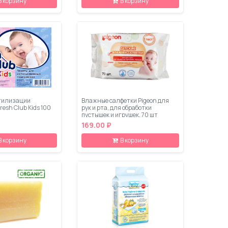
В корзину
В корзину
тилизации
Влажные салфетки Pigeon для
resh Club Kids 100
рук и рта, для обработки
пустышек и игрушек, 70 шт
169.00 ₽
В корзину
В корзину