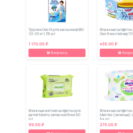
Трусики Goo.N для мальчиков BIG
Влажные салфетки 
(12-20 кг) 38 шт
Goo.N контейнер 70
1 170.00 ₽
455.00 ₽
В корзину
В кор
Влажные мягкие салфетки для
Влажные салфетки 
детей Moony запасной блок 80
Merries (зеленые) 
шт
64 шт
99.00 ₽
219.00 ₽