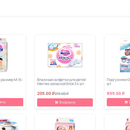
 размер М (6-
Влажные салфетки для детей
Подгузники Go
Merries запасной блок 54 шт.
шт
205.00 ₽
899.00 ₽
219.00 ₽
зину
В корзину