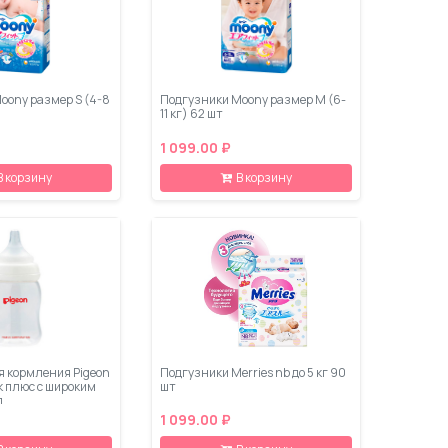
oony размер S (4-8
Подгузники Moony размер M (6-
11 кг) 62 шт
1 099.00 ₽
В корзину
В корзину
я кормления Pigeon
Подгузники Merries nb до 5 кг 90
 плюс с широким
шт
л
1 099.00 ₽