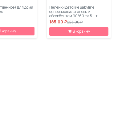
твенное) для дома
Пеленки детские Babyline
ко
одноразовые с гелевым
абсорбентом 90*60 см 5 шт
185.00 ₽
225.00 ₽
В корзину
В корзину