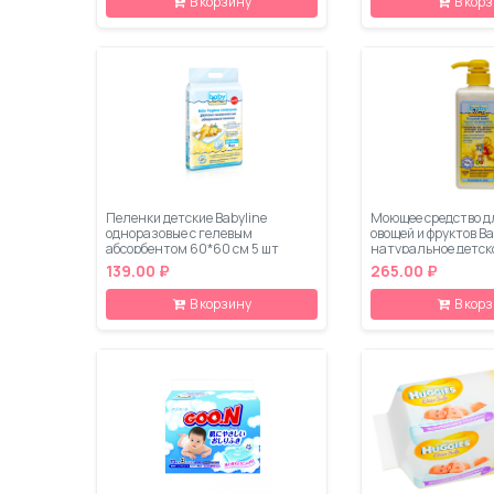
В корзину
В кор
Пеленки детские Babyline
Моющее средство д
одноразовые с гелевым
овощей и фруктов Ba
абсорбентом 60*60 см 5 шт
натуральное детск
139.00 ₽
265.00 ₽
В корзину
В кор