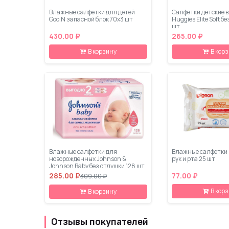
Влажные салфетки для детей
Салфетки детские 
Goo.N запасной блок 70х3 шт
Huggies Elite Soft б
шт
430.00 ₽
265.00 ₽
В корзину
В кор
Влажные салфетки для
Влажные салфетки 
новорожденных Johnson &
рук и рта 25 шт
Johnson Baby без отдушки 128 шт
285.00 ₽
77.00 ₽
309.00 ₽
В кор
В корзину
Отзывы покупателей