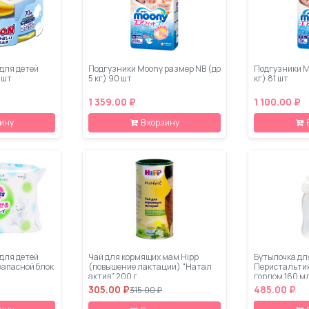
для детей
Подгузники Moony размер NB (до
Подгузники M
 шт
5 кг) 90 шт
кг) 81 шт
1 359.00 ₽
1 100.00 ₽
зину
В корзину
для детей
Чай для кормящих мам Hipp
Бутылочка дл
запасной блок
(повышение лактации) "Натал
Перистальтик
актив" 200 г
горлом 160 м
305.00 ₽
485.00 ₽
315.00 ₽