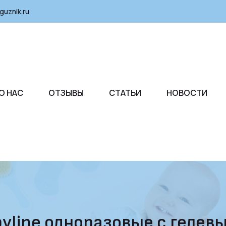
guznik.ru
О НАС
ОТЗЫВЫ
СТАТЬИ
НОВОСТИ
yline одноразовые с гелев