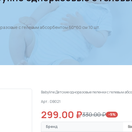
оразовые с гелевым абсорбентом 60*60 см 10 шт.
Babyline Детские одноразовые пеленки с гелевым абс
Арт.: DB021
299.00 ₽
330.00 ₽
−9%
Бренд
Ba