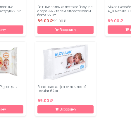
влажные
Ватные палочки детские Babyline
Мыло (хозяйс
ез отдушки 128
с ограничителем в пластиковом
A_K Natural Э
боксе 55 шт
89.00 ₽
69.00 ₽
99.00 ₽
зину
В корзину
Pigeon для
Влажные салфетки для детей
Lovular 64 шт
99.00 ₽
зину
В корзину