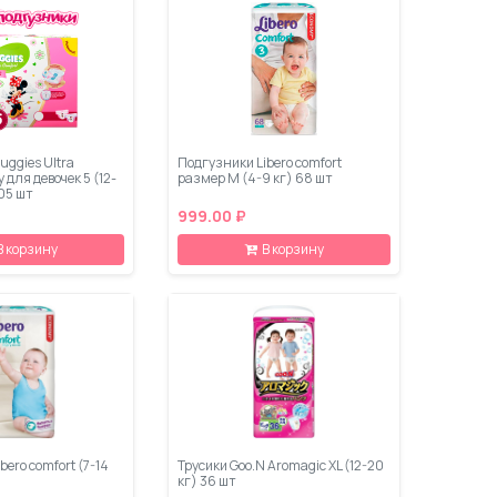
ggies Ultra
Подгузники Libero comfort
 для девочек 5 (12-
размер M (4-9 кг) 68 шт
105 шт
999.00 ₽
В корзину
В корзину
bero comfort (7-14
Трусики Goo.N Aromagic XL (12-20
кг) 36 шт