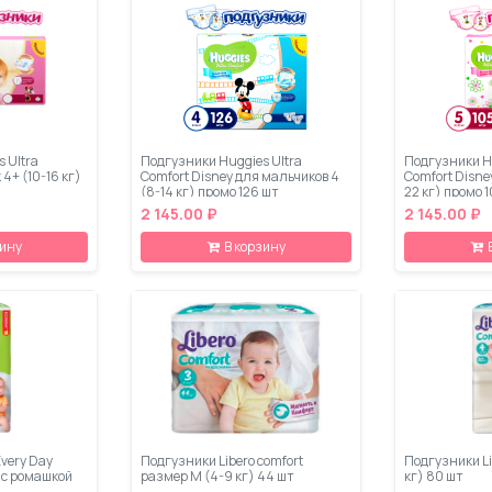
 Ultra
Подгузники Huggies Ultra
Подгузники Hu
 4+ (10-16 кг)
Comfort Disney для мальчиков 4
Comfort Disney
(8-14 кг) промо 126 шт
22 кг) промо 
2 145.00 ₽
2 145.00 ₽
зину
В корзину
Every Day
Подгузники Libero comfort
Подгузники Li
) с ромашкой
размер M (4-9 кг) 44 шт
кг) 80 шт