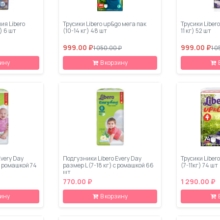
ия Libero
Трусики Libero up&go мега пак
Трусики Libero
) 6 шт
(10-14 кг) 48 шт
11 кг) 52 шт
999.00 ₽
999.00 ₽
1 050.00 ₽
1 0
зину
В корзину
Every Day
Подгузники Libero Every Day
Трусики Liber
с ромашкой 74
размер L (7-18 кг) с ромашкой 66
(7-11кг) 74 шт
шт
770.00 ₽
1 290.00 ₽
зину
В корзину