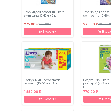
Трусики для плавания Libero
Трусики для плаван
swim pants (7-12кг) 6 шт
swim pants (10-16кг
275.00 ₽
275.00 ₽
305.00 ₽
305.00 ₽
В корзину
В кор
Подгузники Libero comfort
Подгузники Libero 
размер L (10-16 кг) 112 шт
размер M (4-9 кг) 
шт
1 880.00 ₽
770.00 ₽
В корзину
В кор