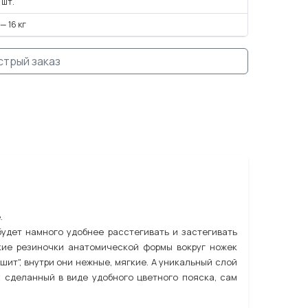
 шт.
 — 16 кг
стрый заказ
.
будет намного удобнее расстегивать и застегивать
гкие резиночки анатомической формы вокруг ножек
ит", внутри они нежные, мягкие. А уникальный слой
t сделанный в виде удобного цветного пояска, сам