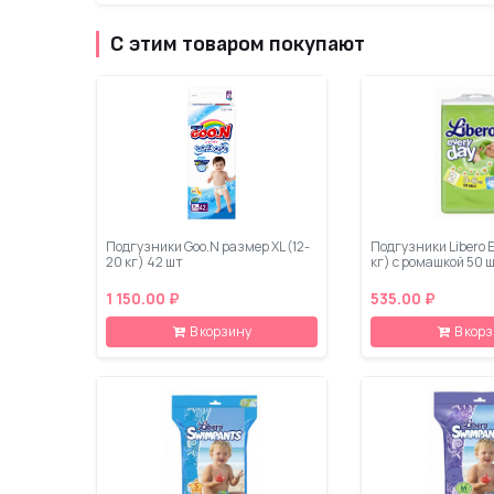
С этим товаром покупают
Подгузники Goo.N размер XL (12-
Подгузники Libero E
20 кг) 42 шт
кг) с ромашкой 50 
1 150.00 ₽
535.00 ₽
В корзину
В кор