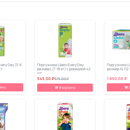
very Day (3-6
Подгузники Libero Every Day
Подгузники Li
шт
размер L (7-18 кг) с ромашкой 42
размер XL (12-
шт
545.00 ₽
1 850.00 ₽
575.00 ₽
зину
В корзину