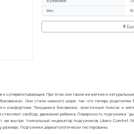
В упаковке
72
Вес
10
Бы
е и супервпитывающие. При этом они такие же мягкие и натуральные
я боковинках. Они стали намного шире, так что теперь родителям 
ого комфортнее. Тянущиеся боковинки, эластичный поясок и мя
 стесняют свободу движений ребенка. Поверхность подгузника "дыш
т ее внутри. Уникальный индикатор подгузников Libero Comfort fi
у размеру. Подгузники дерматологически тестированы.