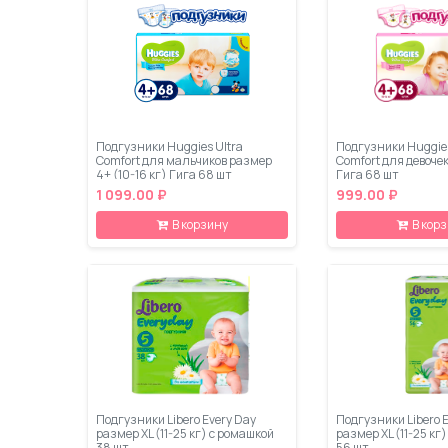
Подгузники Huggies Ultra
Подгузники Huggies
Comfort для мальчиков размер
Comfort для девочек
4+ (10-16 кг) Гига 68 шт
Гига 68 шт
1 099.00 ₽
999.00 ₽
В корзину
В кор
Подгузники Libero Every Day
Подгузники Libero 
размер ХL (11-25 кг) с ромашкой
размер ХL (11-25 кг
38 шт
56 шт