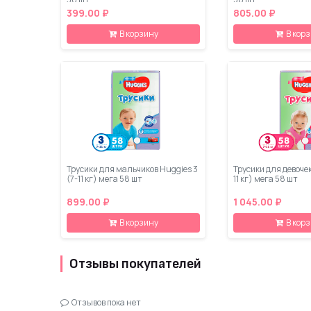
399.00 ₽
805.00 ₽
В корзину
В кор
Трусики для мальчиков Huggies 3
Трусики для девочек
(7-11 кг) мега 58 шт
11 кг) мега 58 шт
899.00 ₽
1 045.00 ₽
В корзину
В кор
Отзывы покупателей
Отзывов пока нет