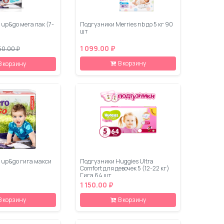
 up&go мега пак (7-
Подгузники Merries nb до 5 кг 90
шт
1 099.00 ₽
50.00 ₽
В корзину
В корзину
o up&go гига макси
Подгузники Huggies Ultra
Comfort для девочек 5 (12-22 кг)
Гига 64 шт
1 150.00 ₽
В корзину
В корзину