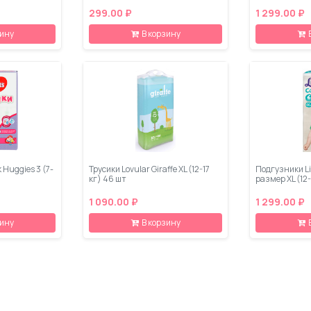
299.00 ₽
1 299.00 ₽
зину
В корзину
 Huggies 3 (7-
Трусики Lovular Giraffe XL (12-17
Подгузники Li
кг) 46 шт
размер XL (12
1 090.00 ₽
1 299.00 ₽
зину
В корзину