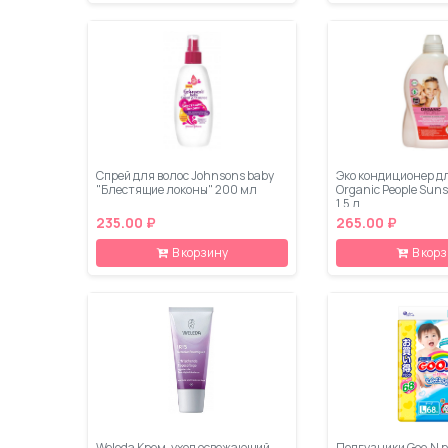
Спрей для волос Johnsons baby
Эко кондиционер д
"Блестящие локоны" 200 мл
Organic People Sun
1,5 л
235.00 ₽
265.00 ₽
В корзину
В кор
Weleda Крем-уход освежающий
Подгузники Goo.N р