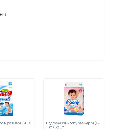
нка.
o.N размер L (9-14
Подгузники Moony размер M (6-
11 кг) 62 шт