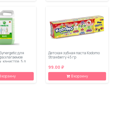
ynergetic для
Детская зубная паста Kodomo
оразлагаемое
Strawberry 45 гр
, канистра, 5 л
99.00 ₽
В корзину
В корзину