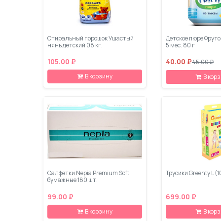
Стиральный порошок Ушастый
Детское пюре Фруто
нянь детский 08 кг.
5 мес. 80 г
105.00 ₽
40.00 ₽
45.00 ₽
В корзину
В кор
Салфетки Nepia Premium Soft
Трусики Greenty L (1
бумажные 180 шт.
99.00 ₽
699.00 ₽
В корзину
В кор