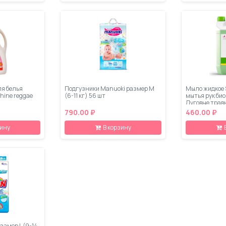
ля белья
Подгузники Manuoki размер M
Мыло жидкое S
shine reggae
(6-11 кг) 56 шт
мытья рук би
Луговые травы
790.00 ₽
460.00 ₽
зину
В корзину
азмер L (9-14