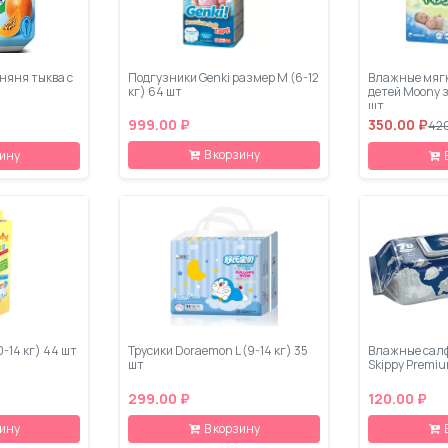
няня тыква с
Подгузники Genki размер M (6-12
Влажные мягк
кг) 64 шт
детей Moony 
шт
999.00 ₽
350.00 ₽
420
В корзину
зину
0-14 кг) 44 шт
Трусики Doraemon L (9-14 кг) 35
Влажные салф
шт
Skippy Premiu
299.00 ₽
120.00 ₽
зину
В корзину