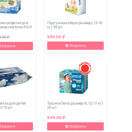
ие салфетки для
Подгузники Mepsi размер L (9-16
запасной блок 80х3
кг) 38 шт
599.00 ₽
.00 ₽
В корзину
В корзину
етки для детей
Трусики Genki размер XL (12-17 кг)
m 70 шт
26 шт
699.00 ₽
В корзину
В корзину