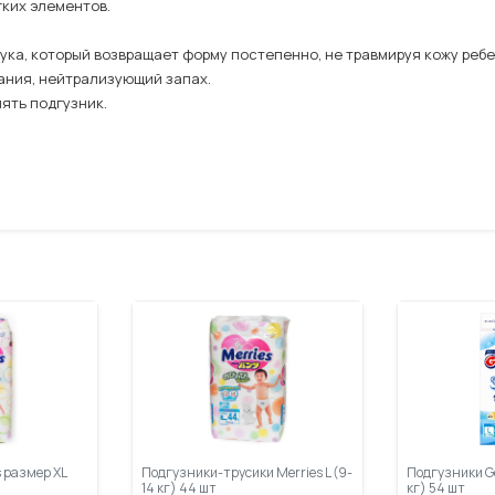
гких элементов.
чука, который возвращает форму постепенно, не травмируя кожу ребе
вания, нейтрализующий запах.
ять подгузник.
 размер XL
Подгузники-трусики Merries L (9-
Подгузники Go
14 кг) 44 шт
кг) 54 шт