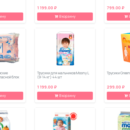
1 199.00 ₽
799.00 ₽
зину
В корзину
еские
Трусики для мальчиков Moony L
Трусики Greent
пасной блок
(9-14 кг) 44 шт
1 199.00 ₽
299.00 ₽
зину
В корзину