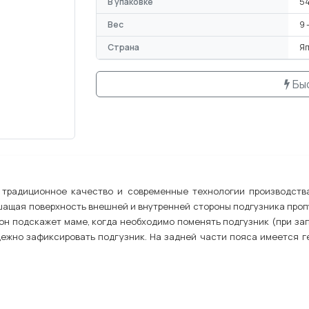
В упаковке
54
Вес
9 
Страна
Я
Бы
 традиционное качество и современные технологии производства
щая поверхность внешней и внутренней стороны подгузника пропус
он подскажет маме, когда необходимо поменять подгузник (при за
дежно зафиксировать подгузник. На задней части пояса имеется г