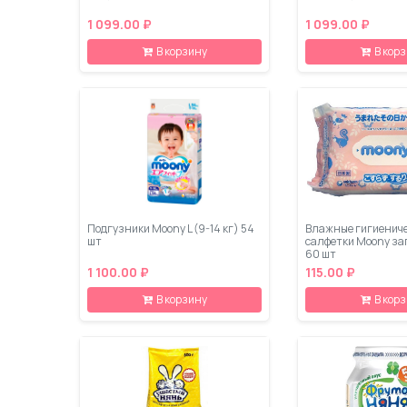
1 099.00 ₽
1 099.00 ₽
В корзину
В кор
Подгузники Moony L (9-14 кг) 54
Влажные гигиенич
шт
салфетки Moony за
60 шт
1 100.00 ₽
115.00 ₽
В корзину
В кор