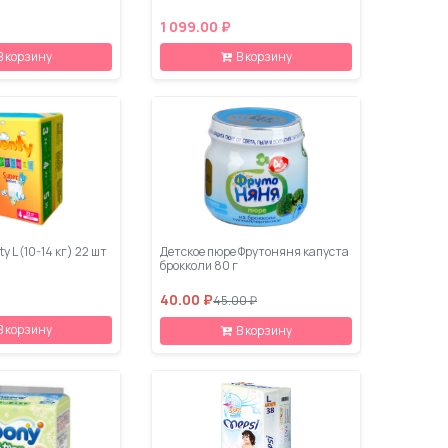
1 099.00 ₽
В корзину
В корзину
y L (10-14 кг) 22 шт
Детское пюре Фрутоняня капуста
брокколи 80 г
40.00 ₽
45.00 ₽
В корзину
В корзину