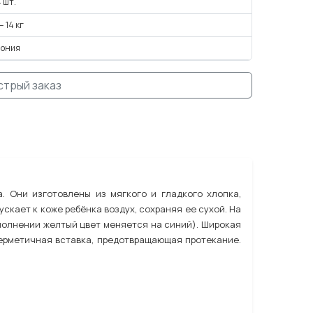
 шт.
— 14 кг
пония
стрый заказ
. Они изготовлены из мягкого и гладкого хлопка,
кает к коже ребёнка воздух, сохраняя ее сухой. На
полнении желтый цвет меняется на синий). Широкая
ерметичная вставка, предотвращающая протекание.