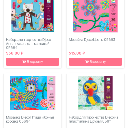
Набор для творчества Djeco
Мозайка Djeco Цветы 08893
Аппликация для малышей
08664
956.00 ₽
515.00 ₽
В корзину
В корзину
Мозайка Djeco Птица и божья
Набор для творчества Djeco из
коровка 08894
пластилина Друзья 08911