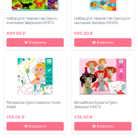
Набор для творчества Djeco с
Набор для творчества Djeco для
кнопками Зверюшки 08970
малышей Зоопарк 08990
899.00 ₽
650.00 ₽
В корзину
В корзину
Раскраска Djeco Соедини точки
Волшебная Бумага Djeco
Море
Девушки 09672
199.00 ₽
435.00 ₽
В корзину
В корзину