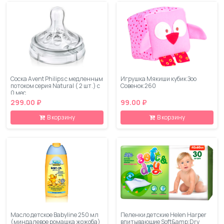
Соска Avent Philips с медленным
Игрушка Мякиши кубик Зоо
потоком серия Natural ( 2 шт.) с
Совенок 260
0 мес.
299.00 ₽
99.00 ₽
В корзину
В корзину
Масло детское Babyline 250 мл
Пеленки детские Helen Harper
(миндалевое ромашка жожоба)
впитывающие Soft&amp;Dry