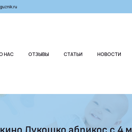
guznik.ru
О НАС
ОТЗЫВЫ
СТАТЬИ
НОВОСТИ
ино Лукошко абрикос с 4 ме