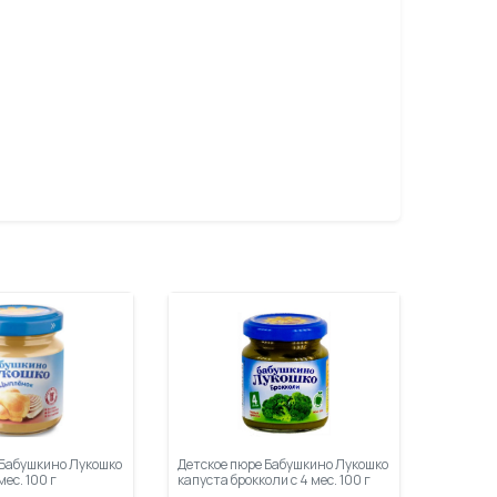
 Бабушкино Лукошко
Детское пюре Бабушкино Лукошко
ес. 100 г
капуста брокколи с 4 мес. 100 г