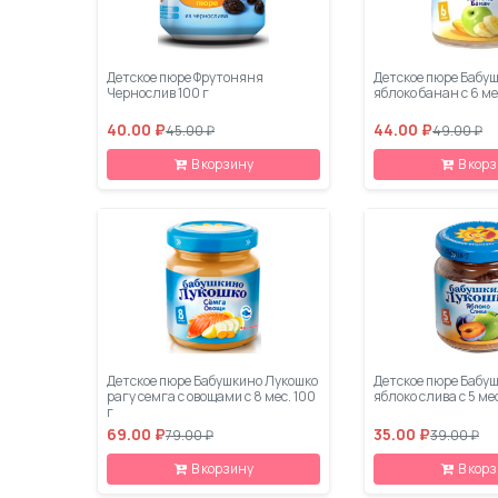
Детское пюре Фрутоняня
Детское пюре Бабу
Чернослив 100 г
яблоко банан с 6 мес
40.00 ₽
44.00 ₽
45.00 ₽
49.00 ₽
В корзину
В кор
Детское пюре Бабушкино Лукошко
Детское пюре Бабу
рагу семга с овощами с 8 мес. 100
яблоко слива с 5 мес
г
69.00 ₽
35.00 ₽
79.00 ₽
39.00 ₽
В корзину
В кор