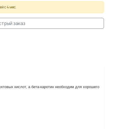
й с 4 мес.
стрый заказ
ктовых кислот, а бета-каротин необходим для хорошего