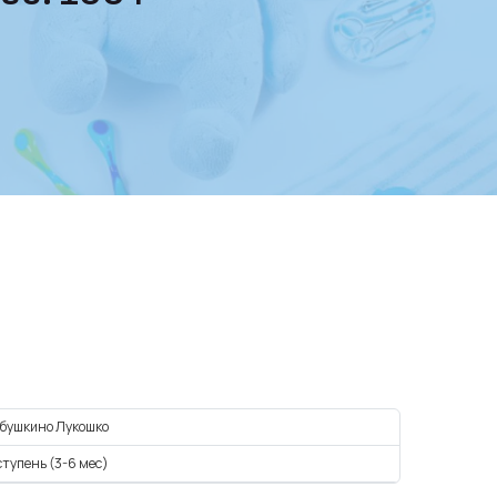
бушкино Лукошко
ступень (3-6 мес)