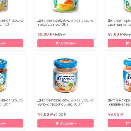
шкино Лукошко
Детское пюре Бабушкино Лукошко
Детское пюре
. 100 г
тыква с 5 мес. 100 г
цветная капуст
39.00 ₽
45.00 ₽
45.00 ₽
49.0
зину
В корзину
шкино Лукошко
Детское пюре Бабушкино Лукошко
Детское пюре
. 100 г
Яблоко творог с 5 мес. 100 г
Говядина свекл
44.00 ₽
49.00 ₽
49.00 ₽
зину
В корзину