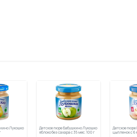
шкино Лукошко
Детское пюре Бабушкино Лукошко
Детское пюре
г
яблоко без сахара с 35 мес. 100 г
цыпленок с 6 м