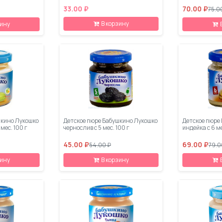
33.00 ₽
70.00 ₽
75.0
В корзину
зину
шкино Лукошко
Детское пюре Бабушкино Лукошко
Детское пюре
 мес. 100 г
чернослив с 5 мес. 100 г
индейка с 6 ме
45.00 ₽
69.00 ₽
54.00 ₽
79.0
зину
В корзину