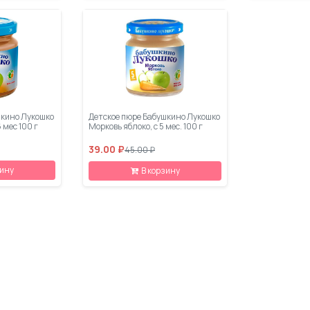
шкино Лукошко
Детское пюре Бабушкино Лукошко
 мес 100 г
Морковь яблоко, с 5 мес. 100 г
39.00 ₽
45.00 ₽
зину
В корзину