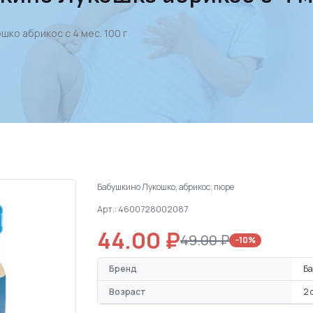
ко абрикос с 4 мес. 100 г
Бабушкино Лукошко, абрикос, пюре
Арт.: 4600728002087
44.00 ₽
49.00 ₽
−10%
Бренд
Ба
Возраст
2 