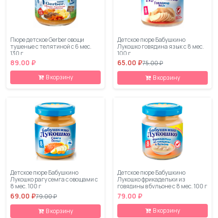
Пюре детское Gerber овощи
Детское пюре Бабушкино
тушеные с телятиной с 6 мес.
Лукошко говядина язык с 8 мес.
130 г
100 г
89.00 ₽
65.00 ₽
75.00 ₽
В корзину
В корзину
Детское пюре Бабушкино
Детское пюре Бабушкино
Лукошко рагу семга с овощами с
Лукошко фрикадельки из
8 мес. 100 г
говядины в бульоне с 8 мес. 100 г
69.00 ₽
79.00 ₽
79.00 ₽
В корзину
В корзину