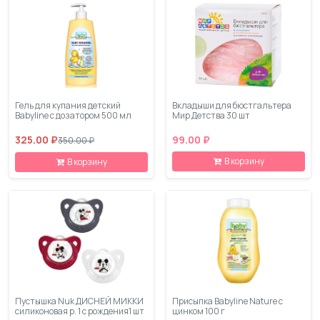
Гель для купания детский
Вкладыши для бюстгальтера
Babyline с дозатором 500 мл
Мир Детства 30 шт
325.00 ₽
99.00 ₽
350.00 ₽
В корзину
В корзину
Пустышка Nuk ДИСНЕЙ МИККИ
Присыпка Babyline Nature с
силиконовая р. 1 с рождения1 шт
цинком 100 г