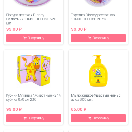
Посуда детская Disney
Тарелка Disney десертная
Салатник "ПРИНЦЕССЫ" 520
"ПРИНЦЕССЫ" 20 см
мл
99.00 ₽
99.00 ₽
В корзину
В корзину
Кубики Мякиши " Животные - 2" 4
Мыло жидкое Ушастый нянь с
кубика 8х8 см 236
алоэ 300 мл.
99.00 ₽
85.00 ₽
В корзину
В корзину