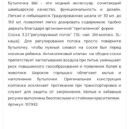
Бутылочка bibi - это модный аксессуар, сочетающий
швейцарское качество, функциональность и дизайн.
Легкая и небьющаяся. Градуированная шкала от 30 мл. до
150 мл. позволяет легко дозировать содержимое. Удобно
держать благодаря эргономичной "приталенной" форме.
Соска 3.2.1."регулируемый поток" (1S- чай, 2M-молоко, 3L-
каша). Для регулирования потока просто поверните
бутылочку, чтобы нужный символ на соске был перед
носиком ребенка. Антиколиковый клапан на ободке соски
препятствует заглатыванию воздуха при питье, уменьшает
риск повышенного газообразования и появления болей в
животике. Широкое горлышко облегчает мытье и
наполнение бутылочки. Оригинальная конструкция
колпачка исключает протекание при транспортировке и
служит для защиты от загрязнения. Милые и забавные
рисунки выполнены безопасными и стойкими красителями.
Артикул: 107992