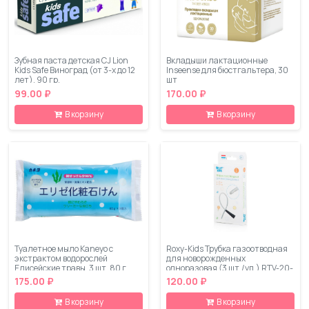
Зубная паста детская CJ Lion
Вкладыши лактационные
Kids Safe Виноград (от 3-х до 12
Inseense для бюстгальтера, 30
лет), 90 гр.
шт
99.00 ₽
170.00 ₽
В корзину
В корзину
Туалетное мыло Kaneyo с
Roxy-Kids Трубка газоотводная
экстрактом водорослей
для новорожденных
Елисейские травы, 3 шт, 80 г
одноразовая (3 шт./уп.) RTV-20-
2.6
175.00 ₽
120.00 ₽
В корзину
В корзину