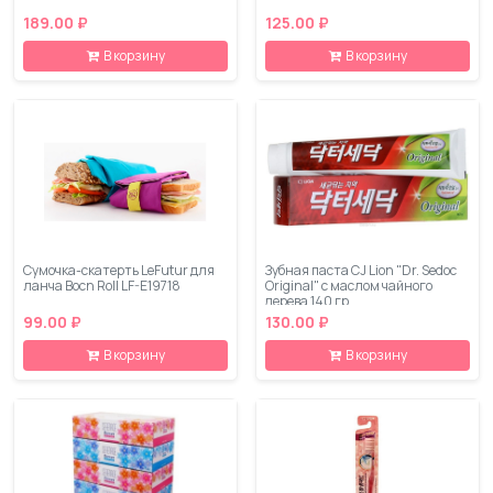
189.00 ₽
125.00 ₽
В корзину
В корзину
Сумочка-скатерть LeFutur для
Зубная паста CJ Lion "Dr. Sedoc
ланча Bocn Roll LF-E19718
Original" c маслом чайного
дерева,140 гр
99.00 ₽
130.00 ₽
В корзину
В корзину