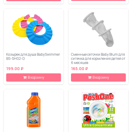
Козырек для душа BabySwimmer
Сменные сеточки Baby Blum для
BS-SH02-D
ситечка для кормления детей от
6 месяцев
199.00 ₽
165.00 ₽
В корзину
В корзину