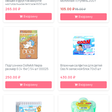
овощей и фруктов Babyline
молочная 1 ступень 200 г
натуральное детское 600 мл
265.00 ₽
105.00 ₽
115.00 ₽
В корзину
В корзину
Подгузники DoReMi Nepia
Влажные салфетки для детей
размер S (4-8кг) 54 шт 00025
Goo.N запасной блок 70х3 шт
250.00 ₽
430.00 ₽
В корзину
В корзину