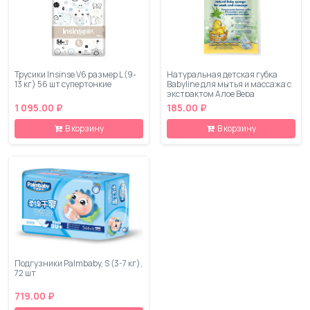
Трусики Insinse V6 размер L (9-
Натуральная детская губка
13 кг) 56 шт супертонкие
Babyline для мытья и массажа с
экстрактом Алое Вера
1 095.00 ₽
185.00 ₽
В корзину
В корзину
Подгузники Palmbaby, S (3-7 кг),
72 шт
719.00 ₽