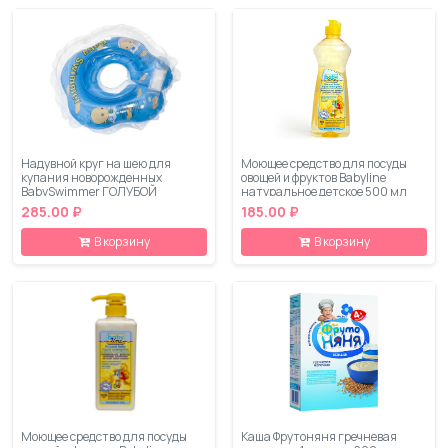
Надувной круг на шею для
Моющее средство для посуды
купания новорожденных
овощей и фруктов Babyline
BabySwimmer ГОЛУБОЙ
натуральное детское 500 мл
285.00 ₽
185.00 ₽
В корзину
В корзину
Моющее средство для посуды
Каша Фрутоняня гречневая