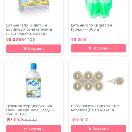
Ватные палочки детские
Ватные палочки детские
Babyline с ограничителем в
Курносики 300 шт
пластиковом боксе 55 шт
89.00 ₽
99.00 ₽
99.00 ₽
В корзину
В корзину
Травяной сбор для купания
Набор заглушек для розеток
малышей Aqa Baby "Сладкий
Roxy-Kids (6 шт.) RSG-001
сон" 300 мл
155.00 ₽
169.00 ₽
170.00 ₽
В корзину
В корзину