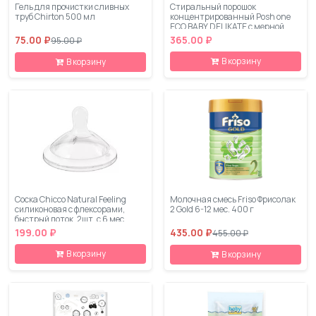
Гель для прочистки сливных
Стиральный порошок
труб Chirton 500 мл
концентрированный Posh one
ECO BABY DELIKATE с мерной
ложечкой 1 кг 09665
75.00 ₽
365.00 ₽
95.00 ₽
В корзину
В корзину
Соска Chicco Natural Feeling
Молочная смесь Friso Фрисолак
силиконовая с флексорами,
2 Gold 6-12 мес. 400 г
быстрый поток, 2шт, с 6 мес
199.00 ₽
435.00 ₽
455.00 ₽
В корзину
В корзину