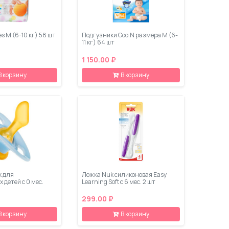
es M (6-10 кг) 58 шт
Подгузники Goo.N размера M (6-
11 кг) 64 шт
1 150.00 ₽
В корзину
В корзину
k для
Ложка Nuk силиконовая Easy
детей с 0 мес.
Learning Soft с 6 мес. 2 шт
299.00 ₽
В корзину
В корзину