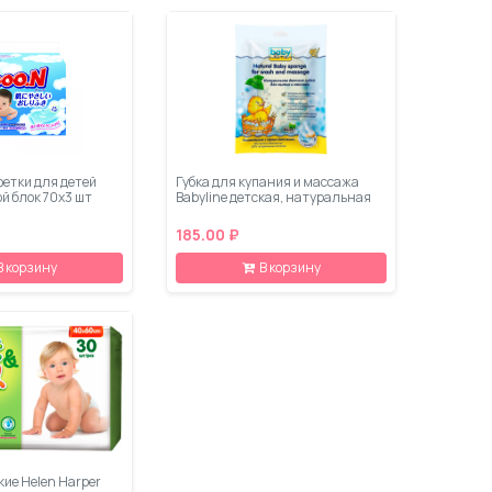
етки для детей
Губка для купания и массажа
й блок 70х3 шт
Babyline детская, натуральная
185.00 ₽
В корзину
В корзину
ие Helen Harper