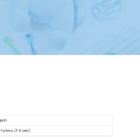
geon
ступень (3-6 мес)