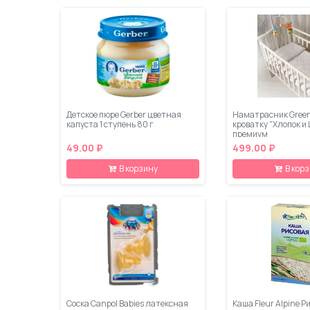
Детское пюре Gerber цветная
Наматрасник Green
капуста 1 ступень 80 г
кроватку "Хлопок и
премиум
49.00 ₽
499.00 ₽
В корзину
В кор
Соска Canpol Babies латексная
Каша Fleur Alpine Р