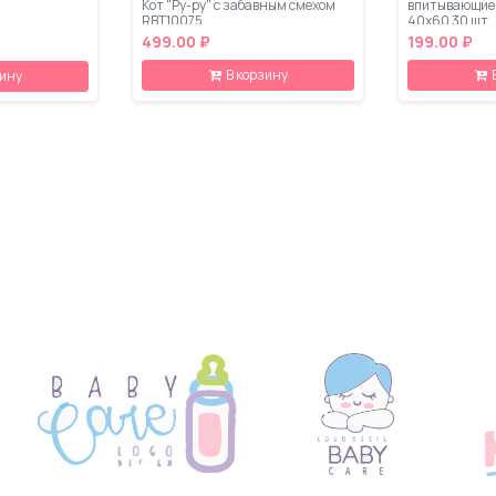
Кот "Ру-ру" с забавным смехом
впитывающие 
RBT10075
40x60 30 шт
499.00 ₽
199.00 ₽
В корзину
зину