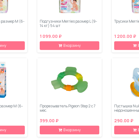
 размер М (6-
Подгузники Merries размер L (9-
Трусики Merri
14 кг) 54 шт
1 099.00 ₽
1 200.00 ₽
зину
В корзину
размер M (6-
Прорезыватель Pigeon Step 2 с 7
Пустышка Nu
мес.
недоношенных 
399.00 ₽
290.00 ₽
зину
В корзину