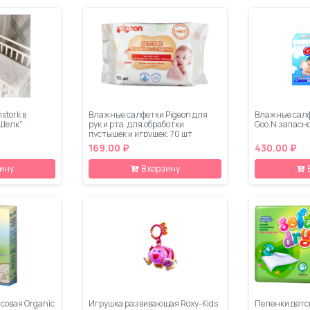
stork в
Влажные салфетки Pigeon для
Влажные салф
 Шелк"
рук и рта, для обработки
Goo.N запасно
пустышек и игрушек, 70 шт
169.00 ₽
430.00 ₽
зину
В корзину
исовая Organic
Игрушка развивающая Roxy-Kids
Пеленки детск