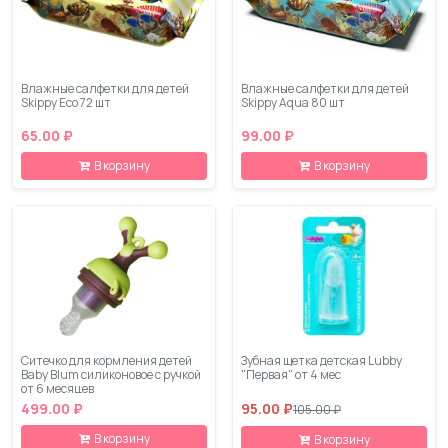
Влажные салфетки для детей
Влажные салфетки для детей
Skippy Eco 72 шт
Skippy Aqua 80 шт
65.00 ₽
99.00 ₽
В корзину
В корзину
Ситечко для кормления детей
Зубная щетка детская Lubby
Baby Blum силиконовое с ручкой
"Первая" от 4 мес
от 6 месяцев
499.00 ₽
95.00 ₽
105.00 ₽
В корзину
В корзину