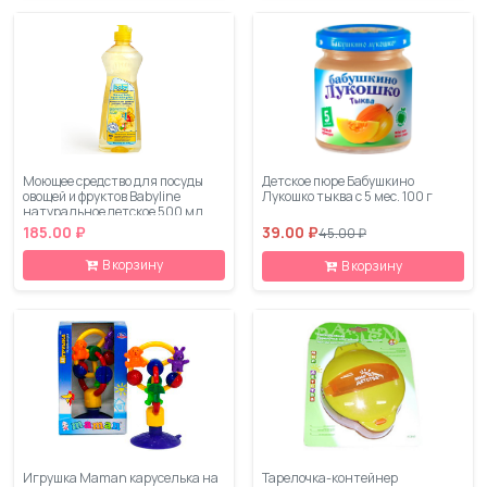
Моющее средство для посуды
Детское пюре Бабушкино
овощей и фруктов Babyline
Лукошко тыква с 5 мес. 100 г
натуральное детское 500 мл
185.00 ₽
39.00 ₽
45.00 ₽
В корзину
В корзину
Игрушка Maman каруселька на
Тарелочка-контейнер