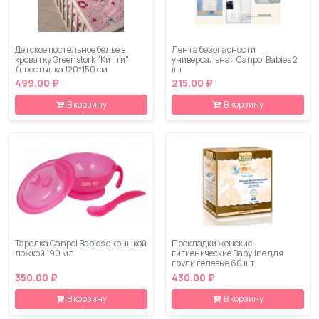
Детское постельное белье в
Лента безопасности
кроватку Greenstork "Китти"
универсальная Canpol Babies 2
(простынка 120*150 см
шт.
пододеяльник 110*140 см
499.00 ₽
215.00 ₽
наволочка 40*60 см) 100%
хлопок-сатин
В корзину
В корзину
Тарелка Canpol Babies с крышкой
Прокладки женские
ложкой 190 мл
гигиенические Babyline для
груди гелевые 60 шт
350.00 ₽
430.00 ₽
В корзину
В корзину