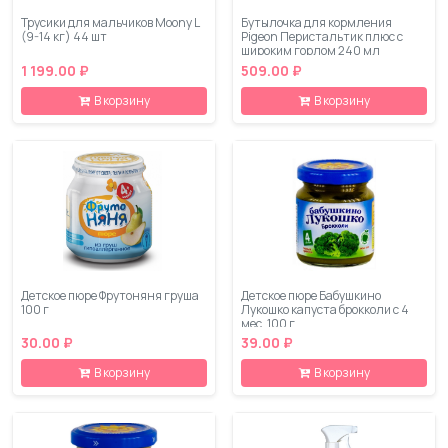
Трусики для мальчиков Moony L
Бутылочка для кормления
(9-14 кг) 44 шт
Pigeon Перистальтик плюс с
широким горлом 240 мл
1 199.00 ₽
509.00 ₽
В корзину
В корзину
Детское пюре Фрутоняня груша
Детское пюре Бабушкино
100 г
Лукошко капуста брокколи с 4
мес. 100 г
30.00 ₽
39.00 ₽
В корзину
В корзину