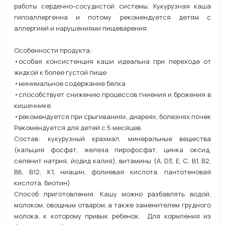
работы сердечно-сосудистой системы. Кукурузная каша
гипоаллергенна и потому рекомендуется детям с
аллергией и нарушениями пищеварения.
Особенности продукта:
•особая консистенция каши идеальна при переходе от
жидкой к более густой пище
•минимальное содержание белка
•способствует снижению процессов гниения и брожения в
кишечнике
•рекомендуется при срыгиваниях, диареях, болезнях почек
Рекомендуется для детей с 5 месяцев.
Состав: кукурузный крахмал, минеральные вещества
(кальция фосфат, железа пирофосфат, цинка оксид,
селенит натрия, йодид калия), витамины (А, D3, Е, С, В1, В2,
В6, В12, К1, ниацин, фолиевая кислота, пантотеновая
кислота, биотин)
Способ приготовления. Кашу можно разбавлять водой,
молоком, овощным отваром, а также заменителем грудного
молока, к которому привык ребенок. Для кормления из