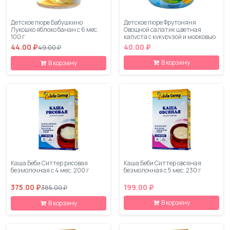
Детское пюре Бабушкино
Детское пюре Фрутоняня
Лукошко яблоко банан с 6 мес.
Овощной салатик цветная
100 г
капуста с кукурузой и морковью
с 5 мес. 80 г
44.00 ₽
40.00 ₽
49.00 ₽
В корзину
В корзину
Каша Беби Ситтер рисовая
Каша Беби Ситтер овсяная
безмолочная с 4 мес. 200 г
безмолочная с 5 мес. 230 г
375.00 ₽
199.00 ₽
385.00 ₽
В корзину
В корзину