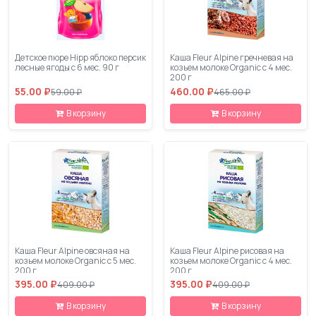
Детское пюре Hipp яблоко персик
Каша Fleur Alpine гречневая на
лесные ягоды с 6 мес. 90 г
козьем молоке Organic с 4 мес.
200 г
55.00 ₽
460.00 ₽
59.00 ₽
465.00 ₽
В корзину
В корзину
Каша Fleur Alpine овсяная на
Каша Fleur Alpine рисовая на
козьем молоке Organic с 5 мес.
козьем молоке Organic с 4 мес.
200 г
200 г
395.00 ₽
395.00 ₽
409.00 ₽
409.00 ₽
В корзину
В корзину