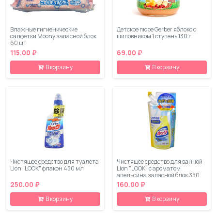
Влажные гигиенические
Детское пюре Gerber яблоко с
салфетки Moony запасной блок
шиповником 1 ступень 130 г
60 шт
115.00 ₽
69.00 ₽
В корзину
В корзину
Чистящее средство для туалета
Чистящее средство для ванной
Lion "LOOK" флакон 450 мл
Lion "LOOK" с ароматом
апельсина запасной блок 350
мл
250.00 ₽
160.00 ₽
В корзину
В корзину