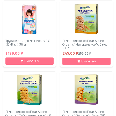
Трусики для девочек Moony BIG
Печенье детское Fleur Alpine
(12-17 кг) 38 шт
Organic "Натуральное" с 6 мес
150 г
1 199.00 ₽
245.00 ₽
255.00 ₽
В корзину
В корзину
Печенье детское Fleur Alpine
Печенье детское Fleur Alpine
Organic "С яблочным соком" с 6
Organic "Овсяное" с 6 мес 150 г