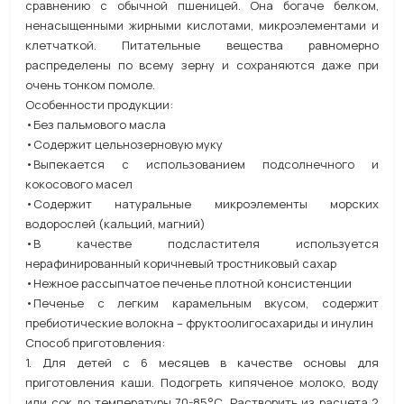
сравнению с обычной пшеницей. Она богаче белком,
ненасыщенными жирными кислотами, микроэлементами и
клетчаткой. Питательные вещества равномерно
распределены по всему зерну и сохраняются даже при
очень тонком помоле.
Особенности продукции:
•Без пальмового масла
•Содержит цельнозерновую муку
•Выпекается с использованием подсолнечного и
кокосового масел
•Содержит натуральные микроэлементы морских
водорослей (кальций, магний)
•В качестве подсластителя используется
нерафинированный коричневый тростниковый сахар
•Нежное рассыпчатое печенье плотной консистенции
•Печенье с легким карамельным вкусом, содержит
пребиотические волокна – фруктоолигосахариды и инулин
Способ приготовления:
1. Для детей с 6 месяцев в качестве основы для
приготовления каши. Подогреть кипяченое молоко, воду
или сок до температуры 70-85°С. Растворить из расчета 2