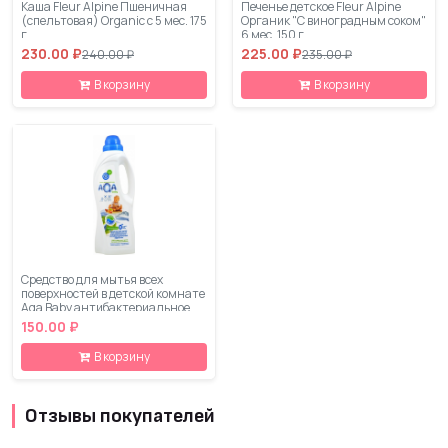
Каша Fleur Alpine Пшеничная
Печенье детское Fleur Alpine
(спельтовая) Organic с 5 мес. 175
Органик "С виноградным соком"
г
6 мес. 150 г
230.00 ₽
225.00 ₽
240.00 ₽
235.00 ₽
В корзину
В корзину
Средство для мытья всех
поверхностей в детской комнате
Aqa Baby антибактериальное
1000 мл
150.00 ₽
В корзину
Отзывы покупателей