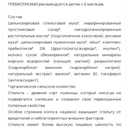
ПРЕБИОТИКАМИ рекомендуется детям с 6 месяцев
Состав:
Цельнозерновая спельтовая мука*, нерафинированный
тростниковый сахар*, негидрогенизированные
растительные масла* (подсолнечное, кокосовое), рисовая
мука*, цельнозерновая пшеничная мука*, яйцо*, комплекс
пребиотиков* 2% (фруктоолигосахариды*, инулин*),
молоко сухое обезжиренное*, натуральные минералы
морских водорослей (кальций, магний), разрыхлители
(гидрокарбонат аммония, гидрокарбонат натрия),
натуральный экстракт ванили*, витамин В1, токоферол
(антиоксидант).
*органическое сельское хозяйство
Спельта – древний сорт пшеницы, который никогда не
подвергался селекции и сохранил свои первозданные
полезные свойства.
Особое строение колоса надежно защищает спельту от
вредителей и неблагоприятных внешних факторов.
Спельта имеет более высокую пищевую ценность по