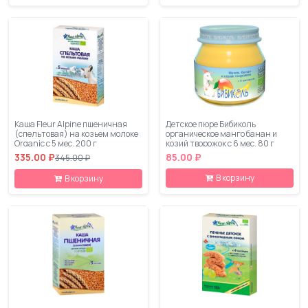
Каша Fleur Alpine пшеничная
Детское пюре Бибиколь
(спельтовая) на козьем молоке
органическое манго банан и
Organic с 5 мес. 200 г
козий творожок с 6 мес. 80 г
335.00 ₽
85.00 ₽
345.00 ₽
В корзину
В корзину