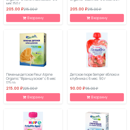
мес 150 г
205.00 ₽
205.00 ₽
215.00 ₽
215.00 ₽
В корзину
В корзину
Печенье детское Fleur Alpine
Детское пюре Semper яблоко и
Organic "Французское" с 8 мес
клубника с 6 мес. 90 г
175 гр
215.00 ₽
90.00 ₽
225.00 ₽
95.00 ₽
В корзину
В корзину