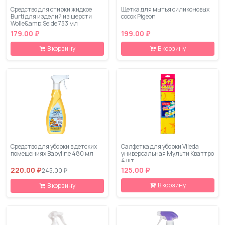
Средство для стирки жидкое
Щетка для мытья силиконовых
Burti для изделий из шерсти
сосок Pigeon
Wolle&amp;Seide 753 мл
179.00 ₽
199.00 ₽
В корзину
В корзину
Средство для уборки в детских
Салфетка для уборки Vileda
помещениях Babyline 480 мл
универсальная Мульти Кваттро
4 шт
220.00 ₽
125.00 ₽
245.00 ₽
В корзину
В корзину