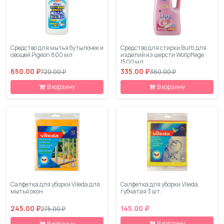
Средство для мытья бутылочек и
Средство для стирки Burti для
овощей Pigeon 800 мл
изделий из шерсти Wollpflege
1500 мл
650.00 ₽
335.00 ₽
720.00 ₽
360.00 ₽
В корзину
В корзину
Салфетка для уборки Vileda для
Салфетка для уборки Vileda
мытья окон
губчатая 3 шт.
245.00 ₽
145.00 ₽
275.00 ₽
В корзину
В корзину