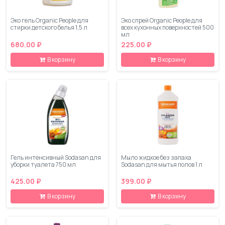
Эко гель Organic People для
Эко спрей Organic People для
стирки детского белья 1,5 л
всех кухонных поверхностей 500
мл
680.00 ₽
225.00 ₽
В корзину
В корзину
Гель интенсивный Sodasan для
Мыло жидкое без запаха
уборки туалета 750 мл
Sodasan для мытья полов 1 л
425.00 ₽
399.00 ₽
В корзину
В корзину