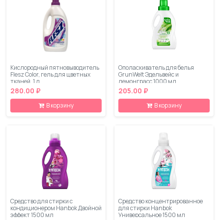
Кислородный пятновыводитель
Ополаскиватель для белья
Flesz Color, гель для цветных
GrunWelt Эдельвейс и
тканей, 1 л
лемонграсс 1000 мл
280.00 ₽
205.00 ₽
В корзину
В корзину
Средство для стирки с
Средство концентрированное
кондиционером Hanbok Двойной
для стирки Hanbok
эффект 1500 мл
Универсальное 1500 мл