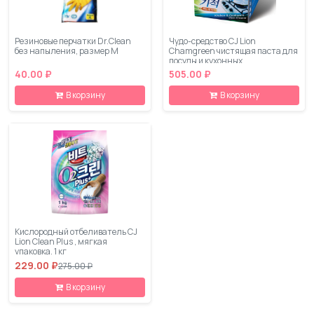
Резиновые перчатки Dr.Clean
Чудо-средство CJ Lion
без напыления, размер М
Chamgreen чистящая паста для
посуды и кухонных
поверхностей, 285 гр
40.00 ₽
505.00 ₽
В корзину
В корзину
Кислородный отбеливатель CJ
Lion Clean Plus , мягкая
упаковка, 1 кг
229.00 ₽
275.00 ₽
В корзину