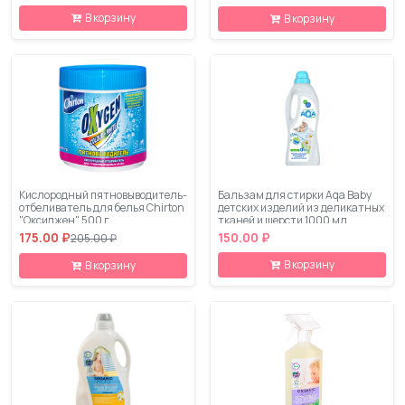
В корзину
В корзину
Кислородный пятновыводитель-
Бальзам для стирки Aqa Baby
отбеливатель для белья Chirton
детских изделий из деликатных
"Оксиджен" 500 г
тканей и шерсти 1000 мл
175.00 ₽
150.00 ₽
205.00 ₽
В корзину
В корзину