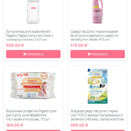
Бутылочка для кормления
Средство для стирки жидкое
Pigeon Перистальтик плюс с
Burti для изделий из шерсти
широким горлом 240 мл
Wolle&amp;Seide 753 мл
509.00 ₽
179.00 ₽
В корзину
В корзину
Влажные салфетки Pigeon для
Жидкое средство для стирки
рук и рта, для обработки
Lion ТОП с ароматом ромашки и
пустышек и игрушек, 70 шт
зеленого яблока, запасной блок
810 мл
169.00 ₽
380.00 ₽