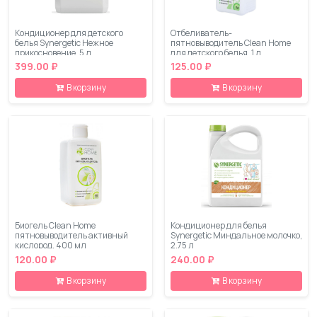
Кондиционер для детского
Отбеливатель-
белья Synergetic Нежное
пятновыводитель Clean Home
прикосновение, 5 л
для детского белья, 1 л
399.00 ₽
125.00 ₽
В корзину
В корзину
Биогель Clean Home
Кондиционер для белья
пятновыводитель активный
Synergetic Миндальное молочко,
кислород, 400 мл
2,75 л
120.00 ₽
240.00 ₽
В корзину
В корзину