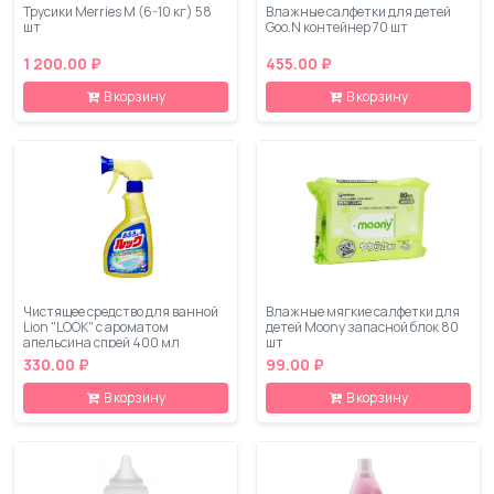
Трусики Merries M (6-10 кг) 58
Влажные салфетки для детей
шт
Goo.N контейнер 70 шт
1 200.00 ₽
455.00 ₽
В корзину
В корзину
Чистящее средство для ванной
Влажные мягкие салфетки для
Lion "LOOK" с ароматом
детей Moony запасной блок 80
апельсина спрей 400 мл
шт
330.00 ₽
99.00 ₽
В корзину
В корзину