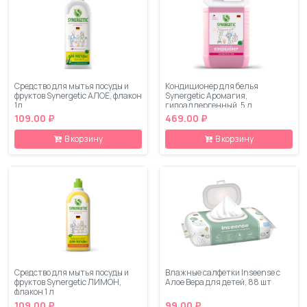
Средство для мытья посуды и
Кондиционер для белья
фруктов Synergetic АЛОЕ, флакон
Synergetic Аромагия,
1л
гипоаллергенный, 5 л
109.00 ₽
469.00 ₽
В корзину
В корзину
Средство для мытья посуды и
Влажные салфетки Inseense с
фруктов Synergetic ЛИМОН,
Алое Вера для детей, 88 шт
флакон 1 л
109.00 ₽
99.00 ₽