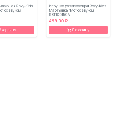
ивающая Roxy-Kids
Игрушка развивающая Roxy-Kids
с" со звуком
Мартышка "Мо" со звуком
RBT100150А
499.00 ₽
В корзину
В корзину