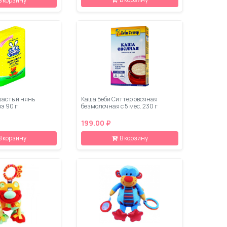
В корзину
шастый нянь
Каша Беби Ситтер овсяная
оэ 90 г
безмолочная с 5 мес. 230 г
199.00 ₽
В корзину
В корзину