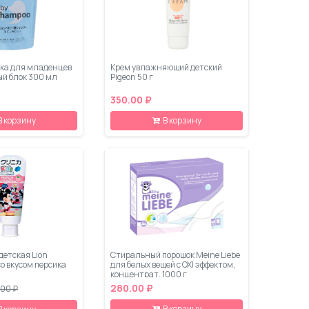
ка для младенцев
Крем увлажняющий детский
ый блок 300 мл
Pigeon 50 г
350.00 ₽
В корзину
В корзину
детская Lion
Стиральный порошок Meine Liebe
 со вкусом персика
для белых вещей с OXI эффектом,
концентрат, 1000 г
280.00 ₽
.00 ₽
В корзину