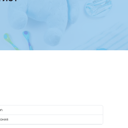
on
пония