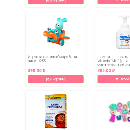
В корзину
Игрушка каталка Ouaps Бани
Шампунь-пенка дл
пилот 1233
Wakodo "Mill" (для
чувствительной ко
450 мл.
399.00 ₽
385.00 ₽
В корзину
В кор