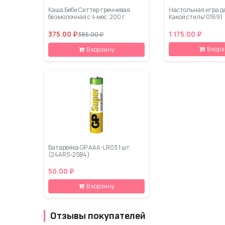
Каша Беби Ситтер гречневая
Настольная игра де
безмолочная с 4 мес. 200 г
Какой стиль! 01691
375.00 ₽
1 175.00 ₽
385.00 ₽
В кор
В корзину
Батарейка GP AAA-LR03 1 шт.
(24ARS-2SB4)
50.00 ₽
В корзину
Отзывы покупателей