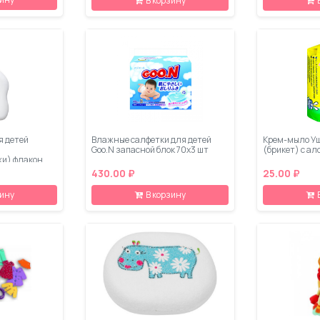
В корзину
я детей
Влажные салфетки для детей
Крем-мыло У
Goo.N запасной блок 70х3 шт
(брикет) с ал
жи) флакон
430.00 ₽
25.00 ₽
зину
В корзину