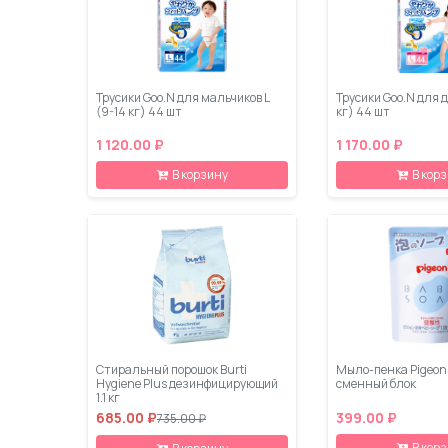
Трусики Goo.N для мальчиков L
Трусики Goo.N для д
(9-14 кг) 44 шт
кг) 44 шт
1 120.00 ₽
1 170.00 ₽
В корзину
В кор
Стиральный порошок Burti
Мыло-пенка Pigeon
Hygiene Plus дезинфицирующий
сменный блок
1.1 кг
685.00 ₽
399.00 ₽
735.00 ₽
В кор