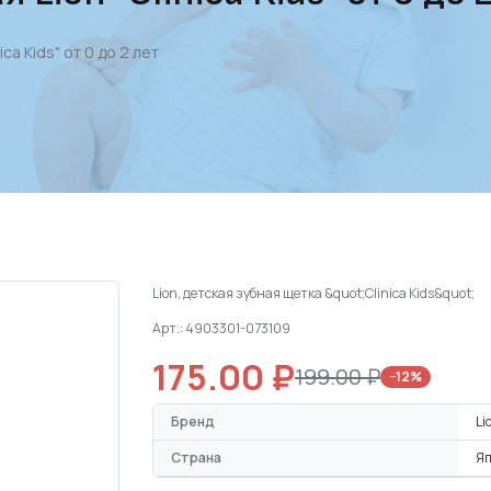
ca Kids" от 0 до 2 лет
Lion, детская зубная щетка &quot;Clinica Kids&quot;
Арт.: 4903301-073109
175.00 ₽
199.00 ₽
−12%
Бренд
Li
Страна
Я