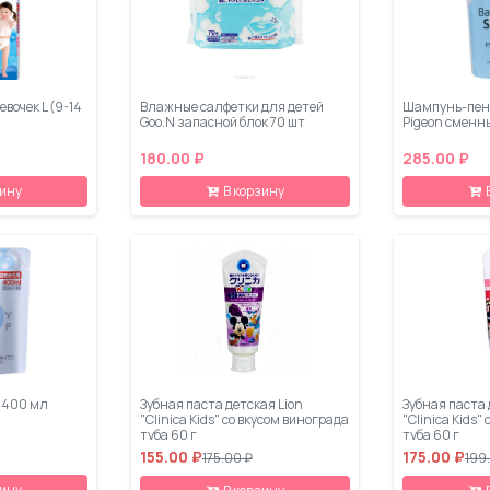
евочек L (9-14
Влажные салфетки для детей
Шампунь-пен
Goo.N запасной блок 70 шт
Pigeon сменн
180.00 ₽
285.00 ₽
зину
В корзину
 400 мл
Зубная паста детская Lion
Зубная паста 
"Clinica Kids" со вкусом винограда
"Clinica Kids"
туба 60 г
туба 60 г
155.00 ₽
175.00 ₽
175.00 ₽
199
зину