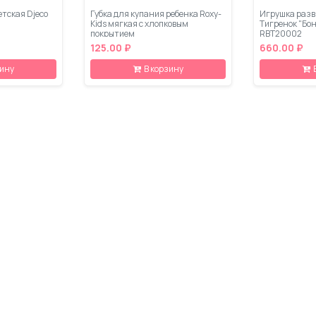
тская Djeco
Губка для купания ребенка Roxy-
Игрушка разв
Kids мягкая с хлопковым
Тигренок "Бон
покрытием
RBT20002
125.00 ₽
660.00 ₽
зину
В корзину