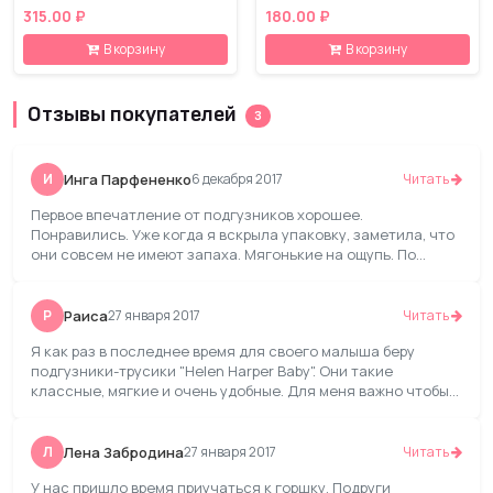
315.00 ₽
180.00 ₽
В корзину
В корзину
Отзывы покупателей
3
И
Инга Парфененко
6 декабря 2017
Читать
Первое впечатление от подгузников хорошее.
Понравились. Уже когда я вскрыла упаковку, заметила, что
они совсем не имеют запаха. Мягонькие на ощупь. По
форме - узкие и высокие. Думала капец не налезут, но
благодаря высокой резинке на спинке сидят просто
замечательно. Внутренний слой гладкий впитывает
Р
Раиса
27 января 2017
Читать
хорошо, без комков. Есть полосочки-индикаторы и липкая
Я как раз в последнее время для своего малыша беру
лента.
подгузники-трусики "Helen Harper Baby". Они такие
классные, мягкие и очень удобные. Для меня важно чтобы
моему ребенку было комфортно. С этими трусиками я
уверенна, что мой малыш всегда будет находится в
сухости, даже после длительного сна, попка остается
Л
Лена Забродина
27 января 2017
Читать
сухая. Они хорошо держат влагу, даже при наполнении они
У нас пришло время приучаться к горшку. Подруги
не спадают с ребенка. Хорошо впитывают, мягкие