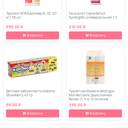
Трусики MOMI размер XL (12-20
Гель для стирки белья
кг) 38 шт
Synergetic универсальный, 1 л
599.00 ₽
210.00 ₽
В корзину
В корзину
Детская зубная паста Kodomo
Туалетная бумага Ideshigyo
Strawberry 45 гр
Mariee Claire, двухслойная
белая, 27.5 м, 12 рулонов
99.00 ₽
295.00 ₽
В корзину
В корзину