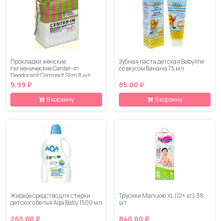
Прокладки женские
Зубная паста детская Babyline
гигиенические Center-in
со вкусом банана 75 мл
Deodorant Compact Slim 8 шт
9.99 ₽
85.00 ₽
В корзину
В корзину
Жидкое средство для стирки
Трусики Manuoki XL (12+ кг) 38
детского белья Aqa Baby 1500 мл
шт
265.00 ₽
840.00 ₽