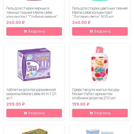
Гель для стирки черных и
Гель для стирки цветных тканей
темных тканей Meine Liebe
Meine Liebe концентрат
концентрат "Глубина океана"
"Луговые цветы" 800 мл
800 мл
240.00 ₽
240.00 ₽
В корзину
В корзину
таблетки для посудомоечной
Средство для мытья посуды
машины Meine Liebe All in 1 (21
Nissan FaFa с ароматом
шт)
клубники дозатор 270 мл
299.00 ₽
159.00 ₽
В корзину
В корзину