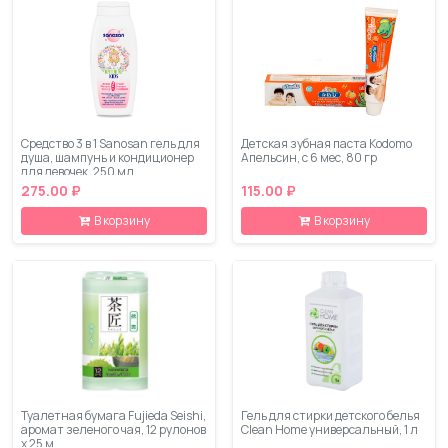
Средство 3 в 1 Sanosan гель для
Детская зубная паста Kodomo
душа, шампунь и кондиционер
Апельсин, с 6 мес, 80 гр
для девочек, 250 мл
275.00 ₽
115.00 ₽
В корзину
В корзину
Туалетная бумага Fujieda Seishi,
Гель для стирки детского белья
аромат зеленого чая, 12 рулонов
Clean Home универсальный, 1 л
х 25 м