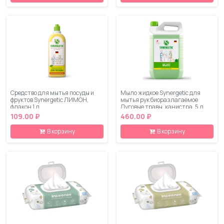
Средство для мытья посуды и
Мыло жидкое Synergetic для
фруктов Synergetic ЛИМОН,
мытья рук биоразлагаемое
флакон 1 л
Луговые травы, канистра, 5 л
109.00 ₽
460.00 ₽
В корзину
В корзину