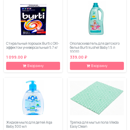
Стиральный порошок Burti с OXI-
Ополаскиватель для детского
эффектом универсальный 5.7 кг
белья Burti kushel Baby 1.5 л
10010
1 099.00 ₽
339.00 ₽
В корзину
В корзину
Жидкое мыло для детей Aqa
Тряпка для мытья пола Vileda
Baby 300 мл
Easy Clean