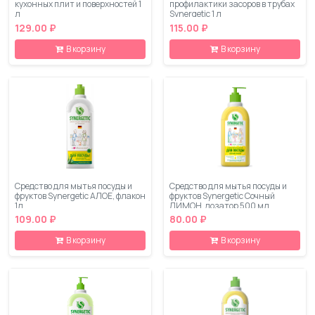
кухонных плит и поверхностей 1
профилактики засоров в трубах
л
Synergetic 1 л
129.00 ₽
115.00 ₽
В корзину
В корзину
Средство для мытья посуды и
Средство для мытья посуды и
фруктов Synergetic АЛОЕ, флакон
фруктов Synergetic Сочный
1л
ЛИМОН, дозатор 500 мл
109.00 ₽
80.00 ₽
В корзину
В корзину