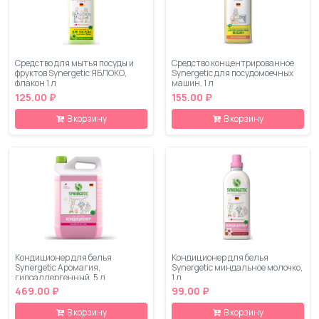
Средство для мытья посуды и
Средство концентрированное
фруктов Synergetic ЯБЛОКО,
Synergetic для посудомоечных
флакон 1 л
машин, 1 л
125.00 ₽
155.00 ₽
В корзину
В корзину
Кондиционер для белья
Кондиционер для белья
Synergetic Аромагия,
Synergetic миндальное молочко,
гипоаллергенный, 5 л
1 л
469.00 ₽
99.00 ₽
В корзину
В корзину