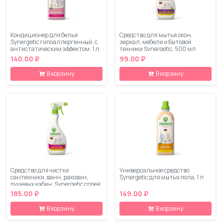
Кондиционер для белья
Средство для мытья окон,
Synergetic гипоаллергенный, с
зеркал, мебели и бытовой
антистатическим эффектом, 1 л
техники Synergetic, 500 мл
140.00 ₽
99.00 ₽
В корзину
В корзину
Средство для чистки
Универсальное средство
сантехники, ванн, раковин,
Synergetic для мытья пола, 1 л
душевых кабин, Synergetic спрей,
500 мл
185.00 ₽
149.00 ₽
В корзину
В корзину