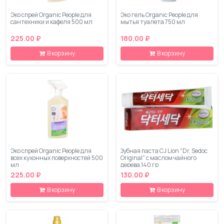
Эко спрей Organic People для
Эко гель Organic People для
сантехники и кафеля 500 мл
мытья туалета 750 мл
225.00 ₽
180.00 ₽
В корзину
В корзину
Эко спрей Organic People для
Зубная паста CJ Lion "Dr. Sedoc
всех кухонных поверхностей 500
Original" c маслом чайного
мл
дерева,140 гр
225.00 ₽
130.00 ₽
В корзину
В корзину