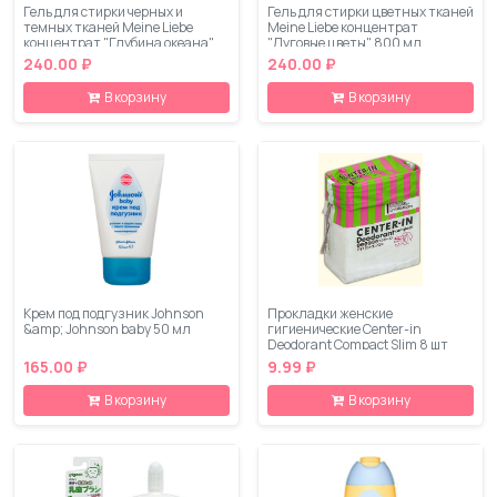
Гель для стирки черных и
Гель для стирки цветных тканей
темных тканей Meine Liebe
Meine Liebe концентрат
концентрат "Глубина океана"
"Луговые цветы" 800 мл
800 мл
240.00 ₽
240.00 ₽
В корзину
В корзину
Крем под подгузник Johnson
Прокладки женские
&amp; Johnson baby 50 мл
гигиенические Center-in
Deodorant Compact Slim 8 шт
165.00 ₽
9.99 ₽
В корзину
В корзину