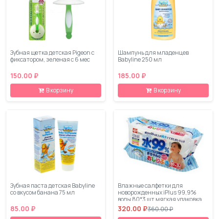
Зубная щетка детская Pigeon с
Шампунь для младенцев
фиксатором, зеленая с 6 мес
Babyline 250 мл
150.00 ₽
185.00 ₽
В корзину
В корзину
Зубная паста детская Babyline
Влажные салфетки для
со вкусом банана 75 мл
новорожденных iPlus 99,9%
воды 80*3 шт мягкая упаковка
85.00 ₽
320.00 ₽
360.00 ₽