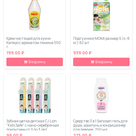
Крем чистящий для кухни
Подгузники MOMI размер S (4-8
Kaneyo с ароматом лимона 550
кг) 82 шт
г
199.00 ₽
939.00 ₽
В корзину
В корзину
Зубная щетка детская CJ Lion
Средство 3 в 1 Sanosan гель для
"Kids Safe" с нано-серебряным
душа, шампунь и кондиционер
покрытием от 0 до 3 лет
для девочек, 250 мл
99.00 ₽
275.00 ₽