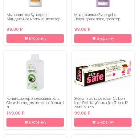
Мыло жидкое Synergetic
Мыло жидкое Synergetic
Миндальное молочко, дозатор
Лавандовое поле, дозатор
99.00 ₽
99.00 ₽
В корзину
В корзину
Кондиционер ополаскиватель
Зубная паста детская CJ Lion
Clean Home для детского белья, 1
Kids Safe Клубника (от 3-х до 12
л
лет), 90 гр
149.00 ₽
99.00 ₽
В корзину
В корзину