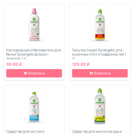
Кислородный отбеливатель для
Гель чистящий Synergetic для
белья Synergetic флакон-
кухонных плит и поверхностей 1
дозатор, 1 л
л
99.00 ₽
129.00 ₽
В корзину
В корзину
Средство для чистки и
Средство для мытья посуды и