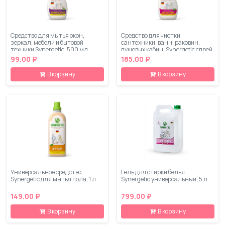
Средство для мытья окон,
Средство для чистки
зеркал, мебели и бытовой
сантехники, ванн, раковин,
техники Synergetic, 500 мл
душевых кабин, Synergetic спрей,
500 мл
99.00 ₽
185.00 ₽
В корзину
В корзину
Универсальное средство
Гель для стирки белья
Synergetic для мытья пола, 1 л
Synergetic универсальный, 5 л
149.00 ₽
799.00 ₽
В корзину
В корзину