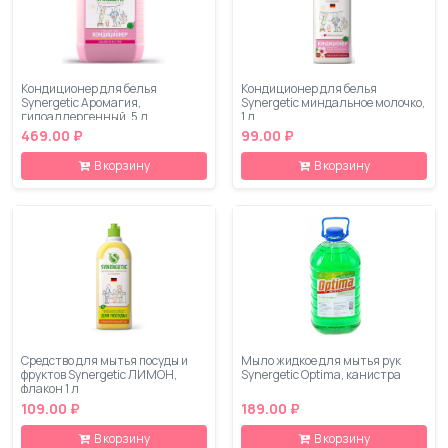
Кондиционер для белья
Кондиционер для белья
Synergetic Аромагия,
Synergetic миндальное молочко,
гипоаллергенный, 5 л
1 л
469.00 ₽
99.00 ₽
В корзину
В корзину
Средство для мытья посуды и
Мыло жидкое для мытья рук
фруктов Synergetic ЛИМОН,
Synergetic Optima, канистра
флакон 1 л
109.00 ₽
189.00 ₽
В корзину
В корзину