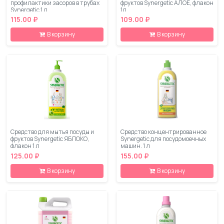
профилактики засоров в трубах
фруктов Synergetic АЛОЕ, флакон
Synergetic 1 л
1л
115.00 ₽
109.00 ₽
В корзину
В корзину
Средство для мытья посуды и
Средство концентрированное
фруктов Synergetic ЯБЛОКО,
Synergetic для посудомоечных
флакон 1 л
машин, 1 л
125.00 ₽
155.00 ₽
В корзину
В корзину