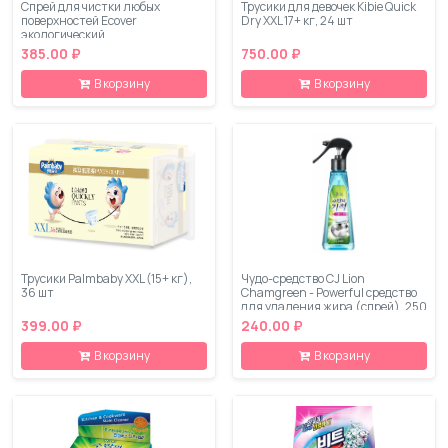
Спрей для чистки любых
Трусики для девочек Kibie Quick
поверхностей Ecover
Dry XXL 17+ кг, 24 шт
экологический
385.00 ₽
750.00 ₽
В корзину
В корзину
Трусики Palmbaby XXL (15+ кг),
Чудо-средство CJ Lion
36 шт
Chamgreen - Powerful средство
для удаления жира (спрей), 250
мл
399.00 ₽
240.00 ₽
В корзину
В корзину