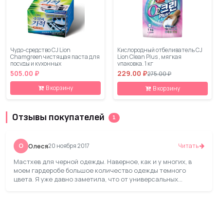
Чудо-средство CJ Lion
Кислородный отбеливатель CJ
Chamgreen чистящая паста для
Lion Clean Plus , мягкая
посуды и кухонных
упаковка, 1 кг
поверхностей, 285 гр
505.00 ₽
229.00 ₽
275.00 ₽
В корзину
В корзину
Отзывы покупателей
1
О
Олеся
20 ноября 2017
Читать
Мастхев для черной одежды. Наверное, как и у многих, в
моем гардеробе большое количество одежды темного
цвета. Я уже давно заметила, что от универсальных
средств для стирки черная одежда становится какой-то
белесой, поэтому покупаю для неё специальные средства.
Увидев гель для черного GrunWelt, купила его на пробу.
Очень порадовал его экологичный состав – без фосфатов и