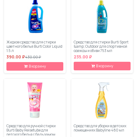
Жидкое средство для стирки
Средство для стирки Burti Sport
цветного белья Burti Color Liquid
&amp; Outdoor для спортивной
1.5 л
одежды и обуви 753 мл
390.00 ₽
235.00 ₽
430.00 ₽
В корзину
В корзину
Средство для ручной стирки
Средство для уборки в детских
Burti Baby Reisetube для
помещениях Babyline 480 мл
детского белья с бальзамом