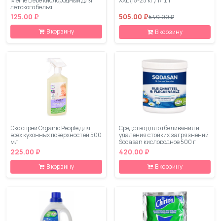
Meine Liebe кислородный для
XXL (15-25 кг) 17 шт
детского белья
125.00 ₽
505.00 ₽
549.00 ₽
В корзину
В корзину
Эко спрей Organic People для
Средство для отбеливания и
всех кухонных поверхностей 500
удаления стойких загрязнений
мл
Sodasan кислородное 500 г
225.00 ₽
420.00 ₽
В корзину
В корзину