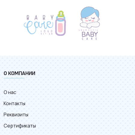
хлора. Это значит, что средство не испортит одежду и
разлагается в природе.
Итак, гель бесцветный с нежным приятным ароматом. Со
своей задачей справился прекрасно – одежда осталась
насыщенного черного цвета, загрязнения отстирались. Я
добавляла половину колпачка примерно на 3 кг одежды, т.е.
расходуется средство довольно экономно.
Первая же стирка с этим средством меня очень
порадовала, а так как отзывов о нем в интернете очень
мало, то я решила написать свое мнение. Надеюсь, что
помогла кому-то в выборе.
О КОМПАНИИ
О нас
Контакты
Реквизиты
Сертификаты