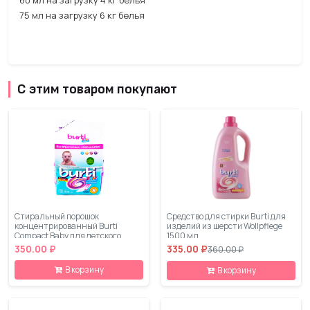
60 мл на загрузку 4 кг белья
75 мл на загрузку 6 кг белья
С этим товаром покупают
Стиральный порошок
Средство для стирки Burti для
концентрированный Burti
изделий из шерсти Wollpflege
Compact Baby для детского
1500 мл
белья 0.9 кг
350.00 ₽
335.00 ₽
360.00 ₽
В корзину
В корзину