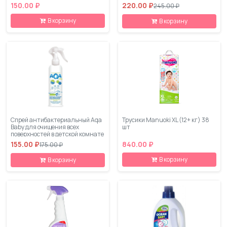
Алоэ Вера 200 мл
150.00 ₽
220.00 ₽
245.00 ₽
В корзину
В корзину
Спрей антибактериальный Aqa
Трусики Manuoki XL (12+ кг) 38
Baby для очищения всех
шт
поверхностей в детской комнате
300 мл
155.00 ₽
840.00 ₽
175.00 ₽
В корзину
В корзину