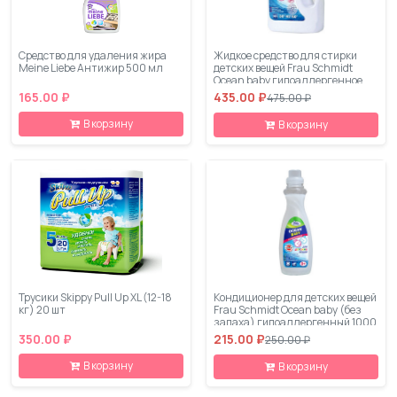
Средство для удаления жира
Жидкое средство для стирки
Meine Liebe Антижир 500 мл
детских вещей Frau Schmidt
Ocean baby гипоаллергенное
1500 мл
165.00 ₽
435.00 ₽
475.00 ₽
В корзину
В корзину
Трусики Skippy Pull Up XL (12-18
Кондиционер для детских вещей
кг) 20 шт
Frau Schmidt Ocean baby (без
запаха) гипоаллергенный 1000
мл
350.00 ₽
215.00 ₽
250.00 ₽
В корзину
В корзину