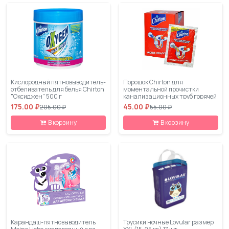
Кислородный пятновыводитель-
Порошок Chirton для
отбеливатель для белья Chirton
моментальной прочистки
"Оксиджен" 500 г
канализационных труб горячей
водой, 80 гр
175.00 ₽
45.00 ₽
205.00 ₽
55.00 ₽
В корзину
В корзину
Карандаш-пятновыводитель
Трусики ночные Lovular размер