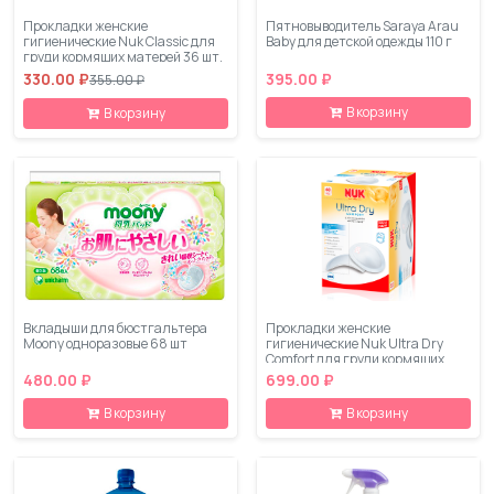
Прокладки женские
Пятновыводитель Saraya Arau
гигиенические Nuk Classic для
Baby для детской одежды 110 г
груди кормящих матерей 36 шт.
330.00 ₽
395.00 ₽
355.00 ₽
В корзину
В корзину
Вкладыши для бюстгальтера
Прокладки женские
Moony одноразовые 68 шт
гигиенические Nuk Ultra Dry
Comfort для груди кормящих
матерей 60 шт
480.00 ₽
699.00 ₽
В корзину
В корзину