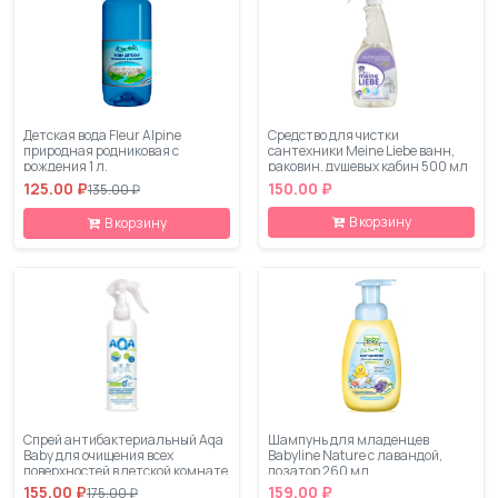
Детская вода Fleur Alpine
Средство для чистки
природная родниковая с
сантехники Meine Liebe ванн,
рождения 1 л.
раковин, душевых кабин 500 мл
125.00 ₽
150.00 ₽
135.00 ₽
В корзину
В корзину
Спрей антибактериальный Aqa
Шампунь для младенцев
Baby для очищения всех
Babyline Nature с лавандой,
поверхностей в детской комнате
дозатор 260 мл
300 мл
155.00 ₽
159.00 ₽
175.00 ₽