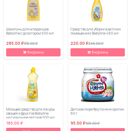
Шампунь для младенцев
Средство для уборки в детских
Babyline с дозатором 500 мл
помещениях Babyline 480 мл
285.00 ₽
220.00 ₽
315.00 ₽
245.00 ₽
В корзину
В корзину
Моющее средство для посуды
Детское пюре Фрутоняня кролик
овощей и фруктов Babyline
80 г
натуральное детское 500 мл
185.00 ₽
95.00 ₽
105.00 ₽