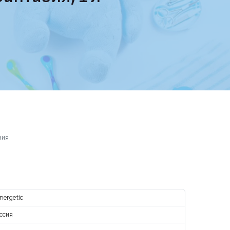
зия
nergetic
ссия