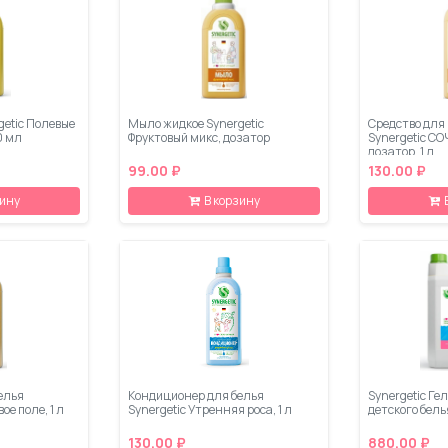
getic Полевые
Мыло жидкое Synergetic
Средство для
0 мл
Фруктовый микс, дозатор
Synergetic 
дозатор, 1 л
99.00 ₽
130.00 ₽
зину
В корзину
елья
Кондиционер для белья
Synergetic Ге
ое поле, 1 л
Synergetic Утренняя роса, 1 л
детского белья
130.00 ₽
880.00 ₽