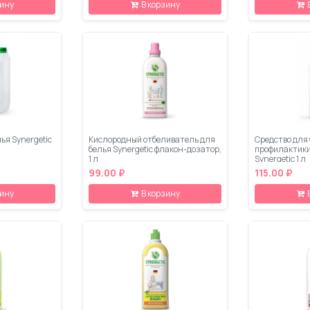
зину
В корзину
ья Synergetic
Кислородный отбеливатель для
Средство для 
белья Synergetic флакон-дозатор,
профилактики 
1 л
Synergetic 1 л
99.00 ₽
115.00 ₽
зину
В корзину