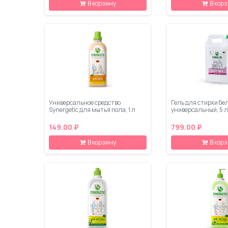
В корзину
В кор
Универсальное средство
Гель для стирки бел
Synergetic для мытья пола, 1 л
универсальный, 5 л
149.00 ₽
799.00 ₽
В корзину
В кор