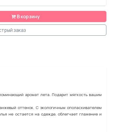
л
В корзину
стрый заказ
апоминающий аромат лета. Подарит мягкость вашим
ранжевый оттенок. С экологичным ополаскивателем
елья не остается на одежде, облегчает глажение и