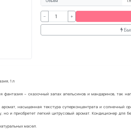
Объём
1 
−
+
Бы
зия, 1 л
я фантазия – сказочный запах апельсинов и мандаринов, так н
 аромат, насыщенная текстура суперконцентрата и солнечный о
у, но и приобретет легкий цитрусовый аромат. Кондиционер для б
натуральных масел.