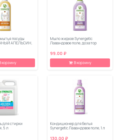
 мытья посуды
Мыло жидкое Synergetic
СОЧНЫЙ АПЕЛЬСИН,
Лавандовое поле, дозатор
99.00 ₽
В корзину
В корзину
ль для стирки
Кондиционер для белья
, 5 л
Synergetic Лавандовое поле, 1 л
130.00 ₽