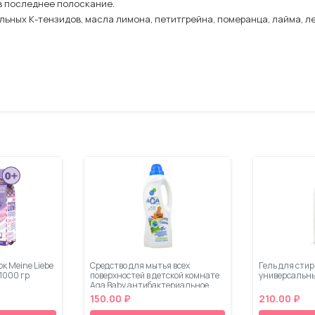
в последнее полоскание.
ьных К-тензидов, масла лимона, петитгрейна, померанца, лайма, л
к Meine Liebe
Средство для мытья всех
Гель для стир
 1000 гр
поверхностей в детской комнате
универсальный
Aqa Baby антибактериальное
1000 мл
150.00 ₽
210.00 ₽