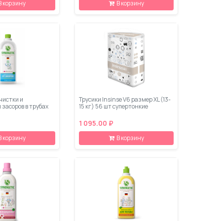
В корзину
В корзину
чистки и
Трусики Insinse V6 размер XL (13-
засоров в трубах
15 кг) 56 шт супертонкие
1 095.00 ₽
В корзину
В корзину