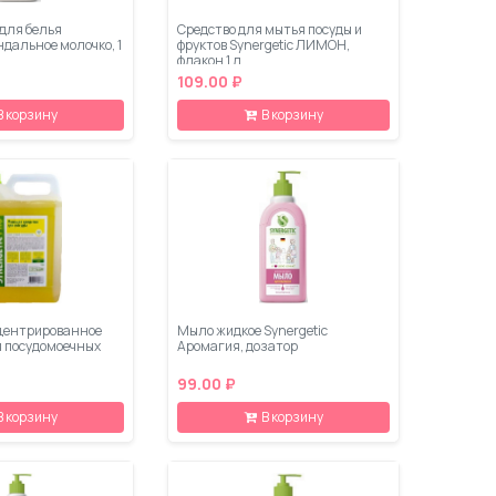
для белья
Средство для мытья посуды и
ндальное молочко, 1
фруктов Synergetic ЛИМОН,
флакон 1 л
109.00 ₽
В корзину
В корзину
центрированное
Мыло жидкое Synergetic
я посудомоечных
Аромагия, дозатор
99.00 ₽
В корзину
В корзину