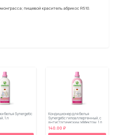
емонграсса; пищевой краситель абрикос R510.
ки белья Synergetic
Кондиционер для белья
, 1 л
Synergetic гипоаллергенный, с
антистатическим эффектом, 1 л
140.00 ₽