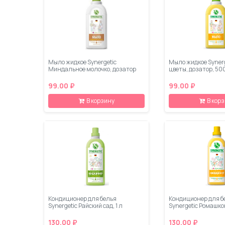
Мыло жидкое Synergetic
Мыло жидкое Syner
Миндальное молочко, дозатор
цветы, дозатор, 50
99.00 ₽
99.00 ₽
В корзину
В кор
Кондиционер для белья
Кондиционер для б
Synergetic Райский сад, 1 л
Synergetic Ромашков
130.00 ₽
130.00 ₽