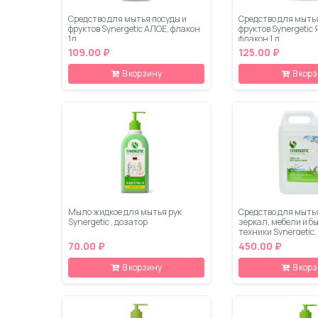
Средство для мытья посуды и
Средство для мытья
фруктов Synergetic АЛОЕ, флакон
фруктов Synergetic
1л
флакон 1 л
109.00 ₽
125.00 ₽
В корзину
В кор
Мыло жидкое для мытья рук
Средство для мытья
Synergetic , дозатор
зеркал, мебели и б
техники Synergetic,
70.00 ₽
450.00 ₽
В корзину
В кор