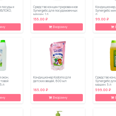
 посуды и
Средство концентрированное
Кондиционер 
 ЯБЛОКО,
Synergetic для посудомоечных
Synergetic ми
машин, 1 л
л
155.00 ₽
99.00 ₽
зину
В корзину
 окон,
Кондиционер Kodomo для
Средство кон
ытовой
детских вещей, 800 мл
Synergetic дл
 5 л
машин, 5 л
165.00 ₽
599.00 ₽
зину
В корзину