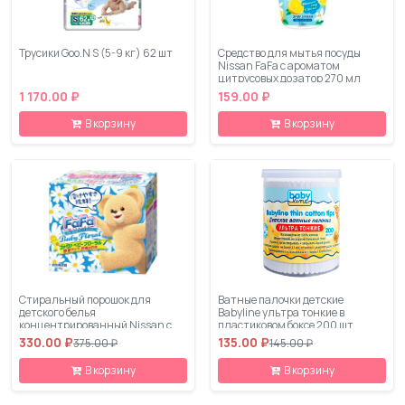
Трусики Goo.N S (5-9 кг) 62 шт
Средство для мытья посуды
Nissan FaFa с ароматом
цитрусовых дозатор 270 мл
1 170.00 ₽
159.00 ₽
В корзину
В корзину
Стиральный порошок для
Ватные палочки детские
детского белья
Babyline ультра тонкие в
концентрированный Nissan с
пластиковом боксе 200 шт
кондиционером "FaFa
330.00 ₽
135.00 ₽
375.00 ₽
145.00 ₽
Цветочный" 900 г
В корзину
В корзину