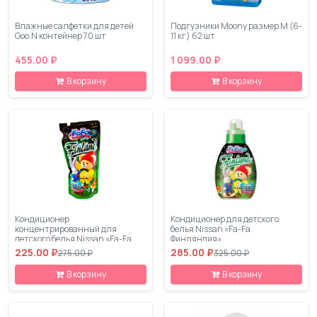
Влажные салфетки для детей
Подгузники Moony размер M (6-
Goo.N контейнер 70 шт
11 кг) 62 шт
455.00 ₽
1 099.00 ₽
В корзину
В корзину
Кондиционер
Кондиционер для детского
концентрированный для
белья Nissan «Fa-Fa
детского белья Nissan «Fa-Fa
Финляндия»
Финляндия» запасной блок 540
концентрированный флакон
225.00 ₽
285.00 ₽
275.00 ₽
325.00 ₽
мл
600 мл
В корзину
В корзину