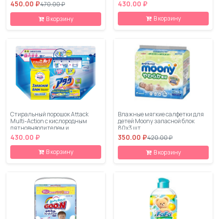
450.00 ₽
430.00 ₽
470.00 ₽
В корзину
В корзину
Стиральный порошок Attack
Влажные мягкие салфетки для
Multi-Action с кислородным
детей Moony запасной блок
пятновыводителем и
80х3 шт
кондиционером 0,81 кг
430.00 ₽
350.00 ₽
420.00 ₽
В корзину
В корзину