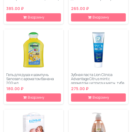
385.00 ₽
265.00 ₽
В корзину
В корзину
Гель для душа и шампунь
Зубная паста Lion Clinica
Sanosan с ароматом банана
Advantage Citrus mint с
200 мл
ароматом цитруса и мяты, туба
130 г
180.00 ₽
275.00 ₽
В корзину
В корзину