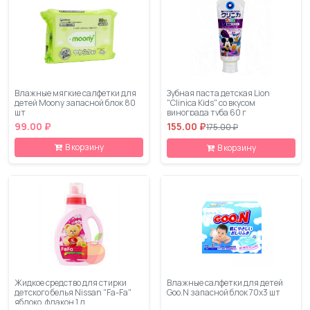
Влажные мягкие салфетки для
Зубная паста детская Lion
детей Moony запасной блок 80
"Clinica Kids" со вкусом
шт
винограда туба 60 г
99.00 ₽
155.00 ₽
175.00 ₽
В корзину
В корзину
Жидкое средство для стирки
Влажные салфетки для детей
детского белья Nissan "Fa-Fa"
Goo.N запасной блок 70х3 шт
яблоко, флакон 1 л