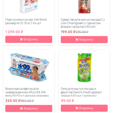
Подгузники Lovular Hot Wind
Средство для мытья посуды CJ
размер M (5-10 кг) 64 шт
Lion Chamgreen с гранатом
флакон-дозатор 450 мл
1 299.00 ₽
199.00 ₽
235.00 ₽
В корзину
В корзину
Влажные салфетки для
Гель для мытья посуды и
новорожденных iPlus 99,9%
фруктов Daiichi Fresh аромат
воды 80*3 шт мягкая упаковка
лайма 500 мл (запаска)
320.00 ₽
99.00 ₽
360.00 ₽
В корзину
В корзину