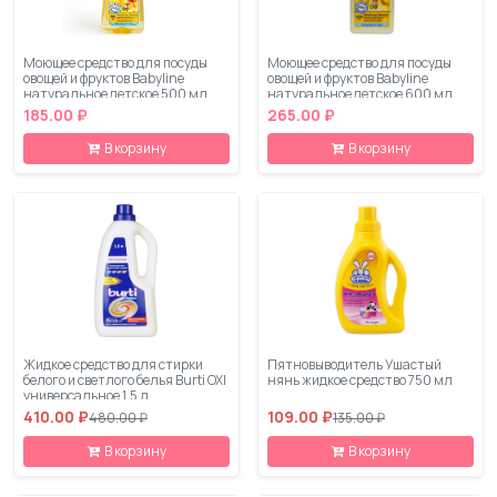
Моющее средство для посуды
Моющее средство для посуды
овощей и фруктов Babyline
овощей и фруктов Babyline
натуральное детское 500 мл
натуральное детское 600 мл
185.00 ₽
265.00 ₽
В корзину
В корзину
Жидкое средство для стирки
Пятновыводитель Ушастый
белого и светлого белья Burti OXI
нянь жидкое средство 750 мл
универсальное 1.5 л
410.00 ₽
109.00 ₽
480.00 ₽
135.00 ₽
В корзину
В корзину