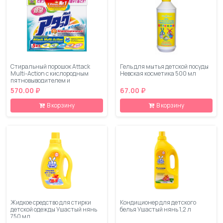
Стиральный порошок Attack
Гель для мытья детской посуды
Multi-Action с кислородным
Невская косметика 500 мл
пятновыводителем и
кондиционером 0,9 кг
570.00 ₽
67.00 ₽
В корзину
В корзину
Жидкое средство для стирки
Кондиционер для детского
детской одежды Ушастый нянь
белья Ушастый нянь 1,2 л
750 мл