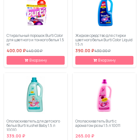
Стиральный порошок Burti Color
Жидкое средство для стирки
для цветного и тонкого белья 1.5
цветного белья Burti Color Liquid
кг
1.5 л
400.00 ₽
390.00 ₽
440.00 ₽
430.00 ₽
В корзину
В корзину
Ополаскиватель для детского
Ополаскиватель Burti с
белья Burti kushel Baby 1.5 л
ароматом розы 1.5 л 10011
10010
339.00 ₽
265.00 ₽