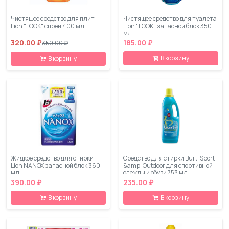
Чистящее средство для плит
Чистящее средство для туалета
Lion "LOOK" спрей 400 мл
Lion "LOOK" запасной блок 350
мл
320.00 ₽
185.00 ₽
350.00 ₽
В корзину
В корзину
Жидкое средство для стирки
Средство для стирки Burti Sport
Lion NANOX запасной блок 360
&amp; Outdoor для спортивной
мл
одежды и обуви 753 мл
390.00 ₽
235.00 ₽
В корзину
В корзину