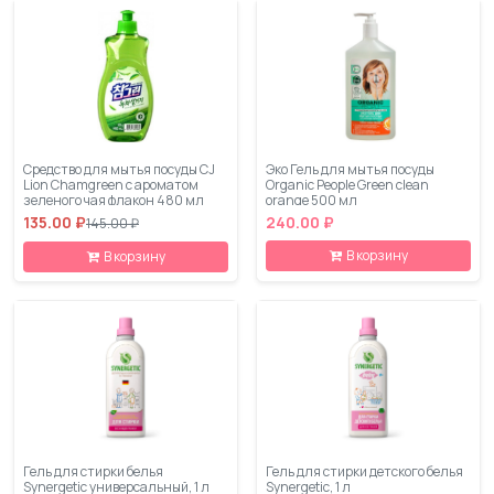
Средство для мытья посуды CJ
Эко Гель для мытья посуды
Lion Chamgreen с ароматом
Organic People Green clean
зеленого чая флакон 480 мл
orange 500 мл
135.00 ₽
240.00 ₽
145.00 ₽
В корзину
В корзину
Гель для стирки белья
Гель для стирки детского белья
Synergetic универсальный, 1 л
Synergetic, 1 л