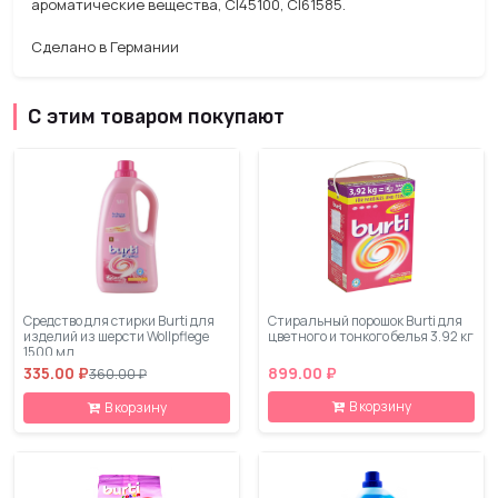
ароматические вещества, CI45100, CI61585.
Сделано в Германии
С этим товаром покупают
Средство для стирки Burti для
Стиральный порошок Burti для
изделий из шерсти Wollpflege
цветного и тонкого белья 3.92 кг
1500 мл
335.00 ₽
899.00 ₽
360.00 ₽
В корзину
В корзину