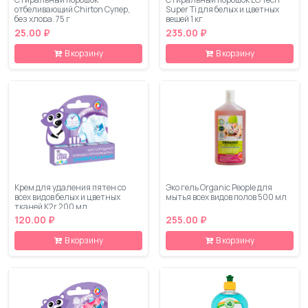
отбеливающий Chirton Супер,
Super Ti для белых и цветных
без хлора, 75 г
вещей 1 кг
25.00 ₽
235.00 ₽
В корзину
В корзину
Крем для удаления пятен со
Эко гель Organic People для
всех видов белых и цветных
мытья всех видов полов 500 мл
тканей К2r 200 мл
120.00 ₽
255.00 ₽
В корзину
В корзину