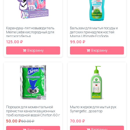
Карандаш-пятновыводитель
Бальзам для мытья посуды и
Meine Liebe кислородный для
детских принадлежностей
детского белья
Mama Ultimate EcoSoda
быстросмываемый original, 560
125.00 ₽
99.00 ₽
мл
В корзину
В корзину
Порошок для моментальной
Мыло жидкое для мытья рук
прочистки канализационных
Synergetic , дозатор
труб холодной водой Chirton 60 г
50.00 ₽
70.00 ₽
60.00 ₽
В корзину
В корзину