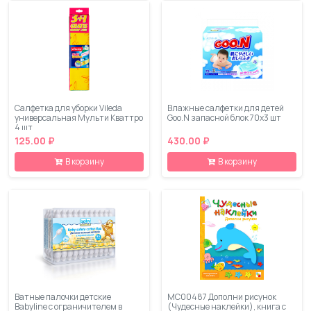
Салфетка для уборки Vileda
Влажные салфетки для детей
универсальная Мульти Кваттро
Goo.N запасной блок 70х3 шт
4 шт
125.00 ₽
430.00 ₽
В корзину
В корзину
Ватные палочки детские
МС00487 Дополни рисунок
Babyline с ограничителем в
(Чудесные наклейки), книга с