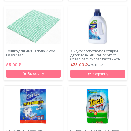
Тряпка для мытья пола Vileda
Жидкое средство для стирки
Easy Clean
детских вещей Frau Schmidt
Ocean baby гипоаллергенное
1500 мл
85.00 ₽
435.00 ₽
475.00 ₽
В корзину
В корзину
Стиральный порошок
Стиральный порошок LG Tech