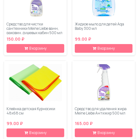
Средство для чистки
Жидкое мыло для детей Aqa
сантехники Meine Liebe ванн,
Baby 300 мл
раковин, душевых кабин 500 мл
150.00 ₽
99.00 ₽
В корзину
В корзину
Клеёнка детская Курносики
Средство для удаления жира
48х68 см
Meine Liebe Антижир 500 мл
99.00 ₽
165.00 ₽
В корзину
В корзину