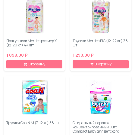
Подгузники Merries размер XL
Трусики Merries BIG (12-22 кг) 38
(12-20 кг) 44 шт
шт
1 099.00 ₽
1 250.00 ₽
В корзину
В корзину
Трусики Goo.N M (7-12 кг) 58 шт
Стиральный порошок
концентрированный Burti
Compact Baby для детского