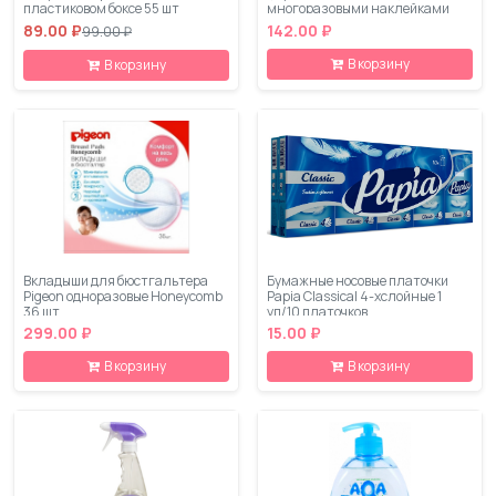
пластиковом боксе 55 шт
многоразовыми наклейками
89.00 ₽
142.00 ₽
99.00 ₽
В корзину
В корзину
Вкладыши для бюстгальтера
Бумажные носовые платочки
Pigeon одноразовые Honeycomb
Papia Classical 4-хслойные 1
36 шт
уп/10 платочков
299.00 ₽
15.00 ₽
В корзину
В корзину