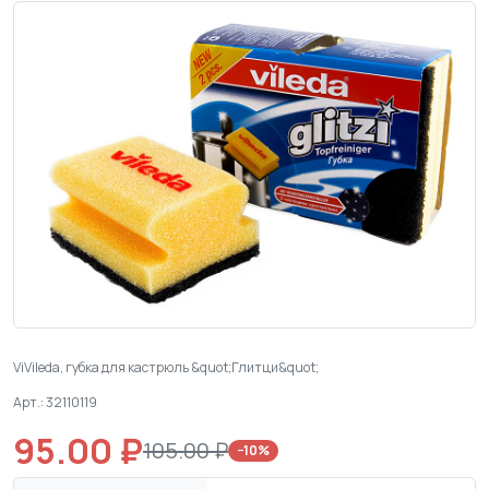
ViVileda, губка для кастрюль &quot;Глитци&quot;
Арт.: 32110119
95.00 ₽
105.00 ₽
−10%