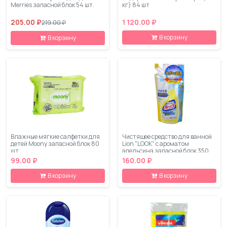
Merries запасной блок 54 шт.
кг) 84 шт
205.00 ₽
1 120.00 ₽
219.00 ₽
В корзину
В корзину
Влажные мягкие салфетки для
Чистящее средство для ванной
детей Moony запасной блок 80
Lion "LOOK" с ароматом
шт
апельсина запасной блок 350
мл
99.00 ₽
160.00 ₽
В корзину
В корзину