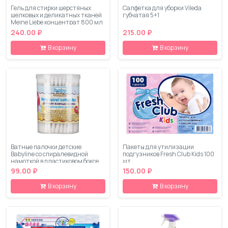
Гель для стирки шерстяных
Салфетка для уборки Vileda
шелковых и деликатных тканей
губчатая 5+1
Meine Liebe концентрат 800 мл
240.00 ₽
215.00 ₽
В корзину
В корзину
Ватные палочки детские
Пакеты для утилизации
Babyline со спиралевидной
подгузников Fresh Club Kids 100
намоткой в пластиковом боксе
шт
150 шт
99.00 ₽
150.00 ₽
В корзину
В корзину